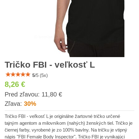
Tričko FBI - veľkosť L
5
/
5
(
5
x)
8,26 €
s
Pred zľavou:
11,80 €
DPH
Zľava:
30%
Tričko FBI - veľkosť L je originálne žartovné tričko určené
tajným agentom a milovníkom (nahých) ženských tiel. Tričko je
čiernej farby, vyrobené je zo 100% bavlny. Na tričku je vtipný
nápis "FBI Female Body Inspector". Tričko FBI je vynikajúci