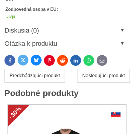
Zodpovedná osoba v EU:
Divja
Diskusia (0)
Nový komentár
Otázka k produktu
Názov:
Bluesky
Twitter
Facebook
Pinterest
Reddit
LinkedIn
WhatsApp
E-
mail
*
Meno:
Predchádzajúci produkt
Nasledujúci produkt
*
Meno:
*
Podobné produkty
Váš e-mail:
*
Komentár:
Vaša otázka k produktu: