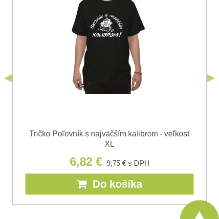
Súhlasím so spracovaním osobných údajov za účelom
odoslania formulára. Oboznámil som sa s
podmienkami
Ochrany osobných údajov
spoločnosti Bomba
*
(Povinné)
*
s.r.o.
Odoslať
*
(Povinné)
Odoslať
Tričko Poľovník s najväčším kalibrom - veľkosť
XL
6,82 €
9,75 €
s DPH
Do košíka