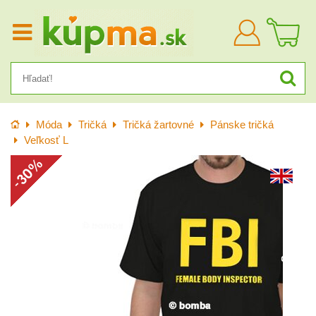
Prihlásiť
sa
Úvod
Móda
Tričká
Tričká žartovné
Pánske tričká
Veľkosť L