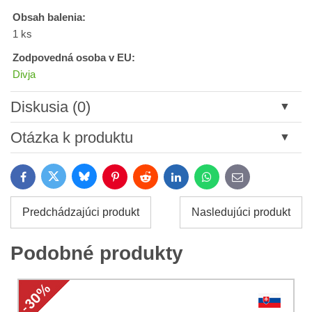
Obsah balenia:
1 ks
Zodpovedná osoba v EU:
Divja
Diskusia (0)
Nový komentár
Otázka k produktu
Názov:
Bluesky
Twitter
Facebook
Pinterest
Reddit
LinkedIn
WhatsApp
E-
mail
*
Meno:
Predchádzajúci produkt
Nasledujúci produkt
*
Meno:
*
Podobné produkty
Váš e-mail:
*
Komentár:
Vaša otázka k produktu: