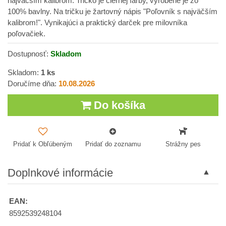
najväčším kalibrom. Tričko je čiernej farby, vyrobené je zo
100% bavlny. Na tričku je žartovný nápis "Poľovník s najväčším
kalibrom!". Vynikajúci a praktický darček pre milovníka
poľovačiek.
Dostupnosť:
Skladom
Skladom:
1
ks
Doručíme dňa:
10.08.2026
Do košíka
Pridať k Obľúbeným
Pridať do zoznamu
Strážny pes
Doplnkové informácie
EAN:
8592539248104