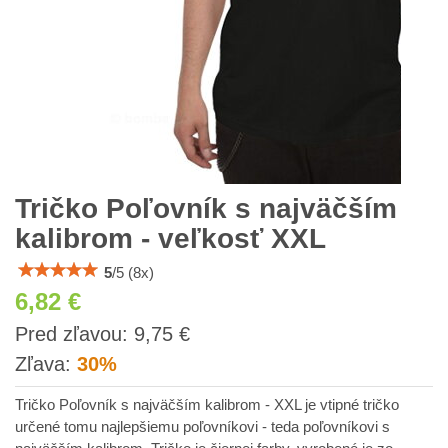
Tričko Poľovník s najväčším
kalibrom - veľkosť XXL
5
/
5
(
8
x)
6,82 €
s
Pred zľavou:
9,75 €
DPH
Zľava:
30%
Tričko Poľovník s najväčším kalibrom - XXL je vtipné tričko
určené tomu najlepšiemu poľovníkovi - teda poľovníkovi s