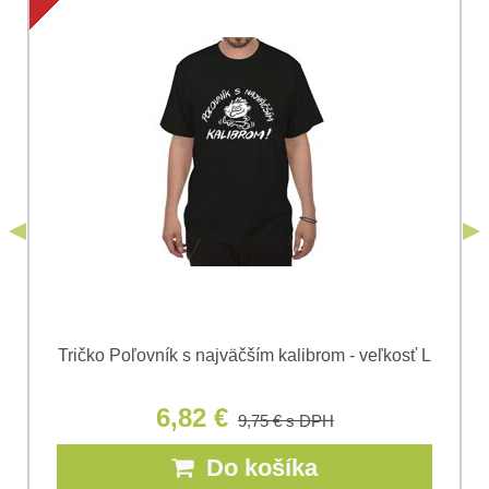
Súhlasím so spracovaním osobných údajov za účelom
odoslania formulára. Oboznámil som sa s
podmienkami
Ochrany osobných údajov
spoločnosti Bomba
*
(Povinné)
*
s.r.o.
Odoslať
*
(Povinné)
Odoslať
Tričko Poľovník s najväčším kalibrom - veľkosť L
6,82 €
9,75 €
s DPH
Do košíka