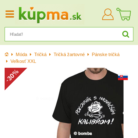
Prihlásiť
sa
Úvod
Móda
Tričká
Tričká žartovné
Pánske tričká
Veľkosť XXL