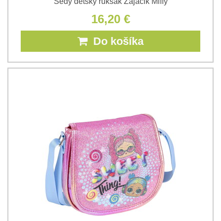
Šedý detský ruksak Zajačik Miffy
16,20 €
Do košíka