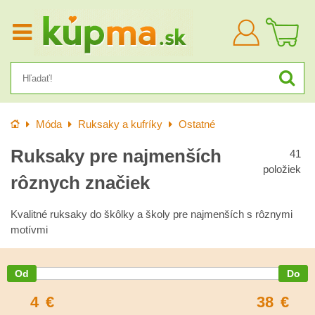
Prihlásiť
sa
Úvod
Móda
Ruksaky a kufríky
Ostatné
Ruksaky pre najmenších
41
položiek
rôznych značiek
Kvalitné ruksaky do škôlky a školy pre najmenších s rôznymi
motívmi
4
€
38
€