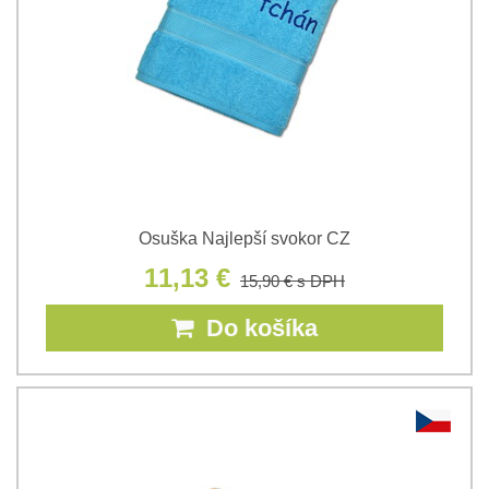
Osuška Najlepší svokor CZ
11,13 €
15,90 €
s DPH
Do košíka