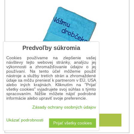
Predvoľby súkromia
Cookies používame na zlepšenie vašej
návštevy tejto webovej stránky, analýzu jej
výkonnosti a zhromažďovanie údajov o jej
používaní. Na tento účel môžeme použiť
nástroje a služby tretích strán a zhromaždené
údaje sa môžu preniesť k partnerom v EÚ, USA
alebo iných krajinách. Kliknutím na "Prijať
všetky cookies" vyjadrujete svoj súhlas s týmto
spracovaním. Nižšie môžete nájsť podrobné
Osuška pre drobčeka
informácie alebo upraviť svoje preferencie.
15,90 €
Zásady ochrany osobných údajov
Do košíka
Ukázať podrobnosti
Prijať všetky cookies