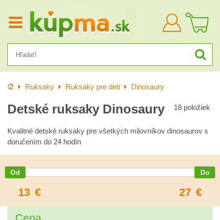
Prihlásiť
sa
Úvod
Ruksaky
Ruksaky pre deti
Dinosaury
Detské ruksaky Dinosaury
18
položiek
Kvalitné detské ruksaky pre všetkých milovníkov dinosaurov s
doručením do 24 hodín
13
€
27
€
Cena