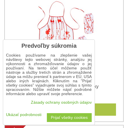
Predvoľby súkromia
Cookies používame na zlepšenie vašej
návštevy tejto webovej stránky, analýzu jej
výkonnosti a zhromažďovanie údajov o jej
používaní. Na tento účel môžeme použiť
nástroje a služby tretích strán a zhromaždené
údaje sa môžu preniesť k partnerom v EÚ, USA
alebo iných krajinách. Kliknutím na "Prijať
všetky cookies" vyjadrujete svoj súhlas s týmto
Krvavá zástera s návlekmi na ruky
spracovaním. Nižšie môžete nájsť podrobné
informácie alebo upraviť svoje preferencie.
9,25 €
Zásady ochrany osobných údajov
Do košíka
Ukázať podrobnosti
Prijať všetky cookies