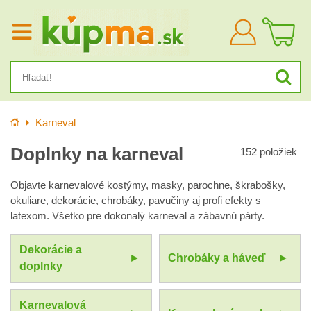
Prihlásiť
sa
Úvod
Karneval
Doplnky na karneval
152
položiek
Objavte karnevalové kostýmy, masky, parochne, škrabošky,
okuliare, dekorácie, chrobáky, pavučiny aj profi efekty s
latexom. Všetko pre dokonalý karneval a zábavnú párty.
Dekorácie a
Chrobáky a háveď
doplnky
Karnevalová