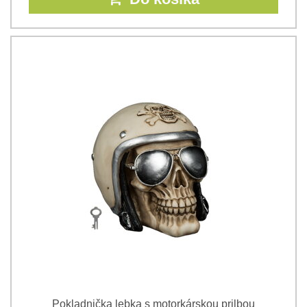
Pokladnička lebka s motorkárskou prilbou