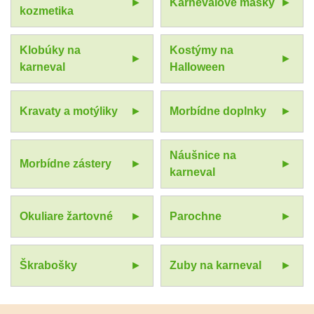
Karnevalové masky
kozmetika
Klobúky na
Kostýmy na
karneval
Halloween
Kravaty a motýliky
Morbídne doplnky
Náušnice na
Morbídne zástery
karneval
Okuliare žartovné
Parochne
Škrabošky
Zuby na karneval