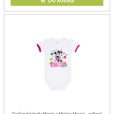
Do košíka
Dojčenské body Minnie a Mickey Mouse - veľkosť