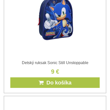
Detský ruksak Sonic Still Unstoppable
9 €
Do košíka