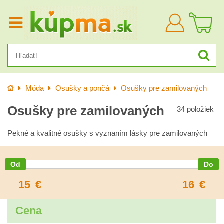
Prihlásiť
sa
Úvod
Móda
Osušky a pončá
Osušky pre zamilovaných
Osušky pre zamilovaných
34
položiek
Pekné a kvalitné osušky s vyznaním lásky pre zamilovaných
15
€
16
€
Cena