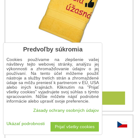
Predvoľby súkromia
Cookies používame na zlepšenie vašej
návštevy tejto webovej stránky, analýzu jej
výkonnosti a zhromažďovanie údajov o jej
Osuška pre krásnu ženu
používaní. Na tento účel môžeme použiť
nástroje a služby tretích strán a zhromaždené
15,90 €
údaje sa môžu preniesť k partnerom v EÚ, USA
alebo iných krajinách. Kliknutím na "Prijať
všetky cookies" vyjadrujete svoj súhlas s týmto
spracovaním. Nižšie môžete nájsť podrobné
Do košíka
informácie alebo upraviť svoje preferencie.
Zásady ochrany osobných údajov
Ukázať podrobnosti
Prijať všetky cookies