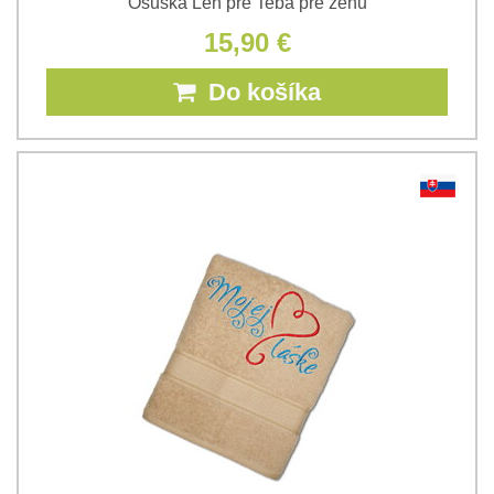
Osuška Len pre Teba pre ženu
15,90 €
Do košíka