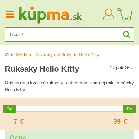
Prihlásiť
sa
Úvod
Móda
Ruksaky a kufríky
Hello Kitty
Ruksaky Hello Kitty
12
položiek
Originálne a kvalitné ruksaky s obrázkom známej milej mačičky
Hello Kitty
7
€
39
€
Cena