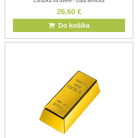
Zarážka na dvere - zlatá tehlička
26,60 €
Do košíka