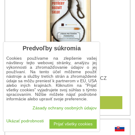
Predvoľby súkromia
Cookies používame na zlepšenie vašej
návštevy tejto webovej stránky, analýzu jej
výkonnosti a zhromažďovanie údajov o jej
používaní. Na tento účel môžeme použiť
nástroje a služby tretích strán a zhromaždené
Obrázok pre podnikateľa - slučka CZ
údaje sa môžu preniesť k partnerom v EÚ, USA
alebo iných krajinách. Kliknutím na "Prijať
11,10 €
všetky cookies" vyjadrujete svoj súhlas s týmto
spracovaním. Nižšie môžete nájsť podrobné
informácie alebo upraviť svoje preferencie.
Do košíka
Zásady ochrany osobných údajov
Ukázať podrobnosti
Prijať všetky cookies