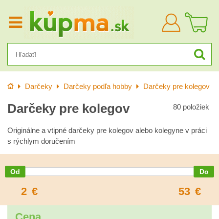
Prihlásiť
sa
Úvod
Darčeky
Darčeky podľa hobby
Darčeky pre kolegov
Darčeky pre kolegov
80
položiek
Originálne a vtipné darčeky pre kolegov alebo kolegyne v práci
s rýchlym doručením
2
€
53
€
Cena