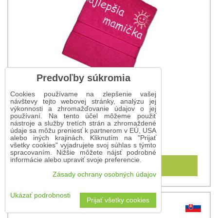
Predvoľby súkromia
Cookies používame na zlepšenie vašej
návštevy tejto webovej stránky, analýzu jej
výkonnosti a zhromažďovanie údajov o jej
používaní. Na tento účel môžeme použiť
nástroje a služby tretích strán a zhromaždené
Osuška pre mamičku
údaje sa môžu preniesť k partnerom v EÚ, USA
alebo iných krajinách. Kliknutím na "Prijať
15,90 €
všetky cookies" vyjadrujete svoj súhlas s týmto
spracovaním. Nižšie môžete nájsť podrobné
informácie alebo upraviť svoje preferencie.
Do košíka
Zásady ochrany osobných údajov
Ukázať podrobnosti
Prijať všetky cookies