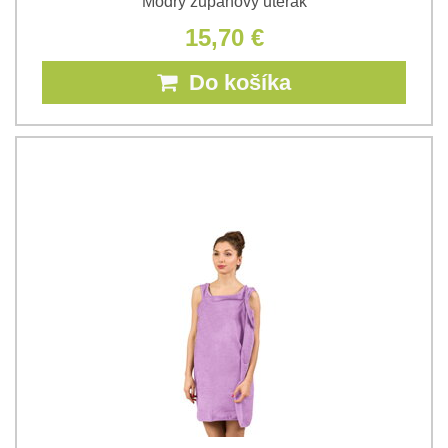
Modrý županový uterák
15,70 €
Do košíka