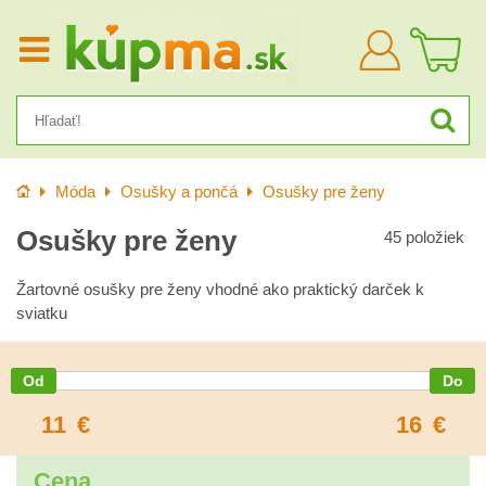
Prihlásiť
sa
Úvod
Móda
Osušky a pončá
Osušky pre ženy
Osušky pre ženy
45
položiek
Žartovné osušky pre ženy vhodné ako praktický darček k
sviatku
11
€
16
€
Cena