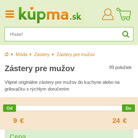
Prihlásiť
sa
Úvod
Móda
Zástery
Zástery pre mužov
Zástery pre mužov
99
položiek
Vtipné originálne zástery pre mužov do kuchyne alebo na
grilovačku s rýchlym doručením
9
€
24
€
Cena