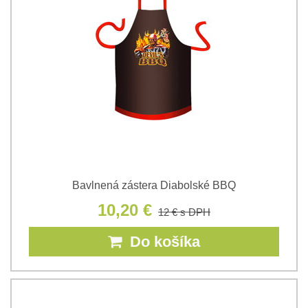
Bavlnená zástera Diabolské BBQ
10,20 €
12 €
s DPH
Do košíka