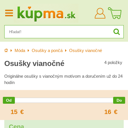
Prihlásiť
sa
Úvod
Móda
Osušky a pončá
Osušky vianočné
Osušky vianočné
4
položky
Originálne osušky s vianočným motívom a doručením už do 24
hodín
15
€
16
€
Cena