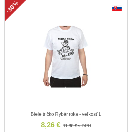
Biele tričko Rybár roka - veľkosť L
8,26 €
11,80 €
s DPH