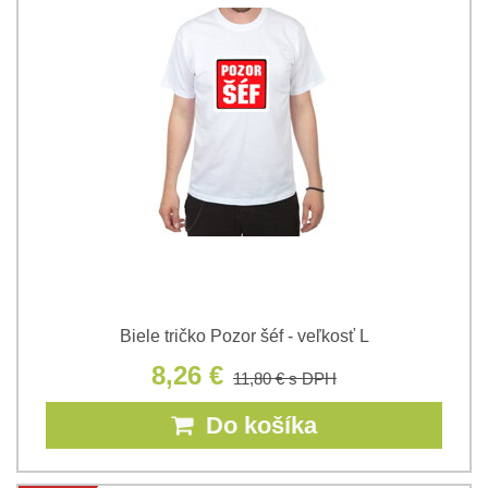
Biele tričko Pozor šéf - veľkosť L
8,26 €
11,80 €
s DPH
Do košíka