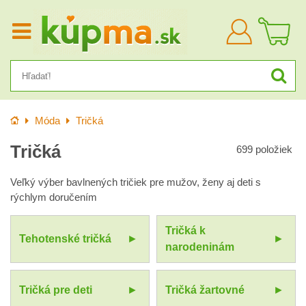
Prihlásiť
sa
Úvod
Móda
Tričká
Tričká
699
položiek
Veľký výber bavlnených tričiek pre mužov, ženy aj deti s
rýchlym doručením
Tričká k
Tehotenské tričká
narodeninám
Tričká pre deti
Tričká žartovné