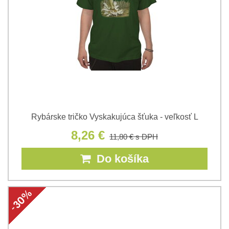
Rybárske tričko Vyskakujúca šťuka - veľkosť L
8,26 €
11,80 €
s DPH
Do košíka