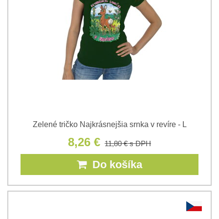
Zelené tričko Najkrásnejšia srnka v revíre - L
8,26 €
11,80 €
s DPH
Do košíka