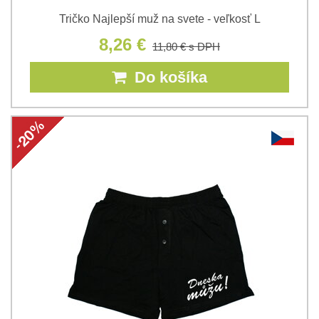
Tričko Najlepší muž na svete - veľkosť L
8,26 €
11,80 €
s DPH
Do košíka