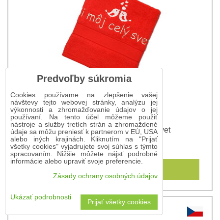
Predvoľby súkromia
Cookies používame na zlepšenie vašej
návštevy tejto webovej stránky, analýzu jej
výkonnosti a zhromažďovanie údajov o jej
používaní. Na tento účel môžeme použiť
nástroje a služby tretích strán a zhromaždené
Osuška s nápisom Si môj celý svet
údaje sa môžu preniesť k partnerom v EÚ, USA
alebo iných krajinách. Kliknutím na "Prijať
15,90 €
všetky cookies" vyjadrujete svoj súhlas s týmto
spracovaním. Nižšie môžete nájsť podrobné
informácie alebo upraviť svoje preferencie.
Do košíka
Zásady ochrany osobných údajov
Ukázať podrobnosti
Prijať všetky cookies