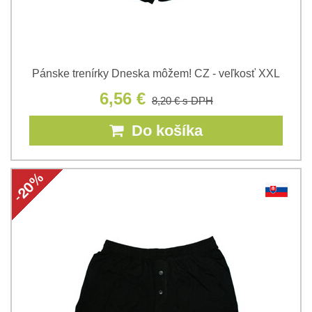
Pánske trenírky Dneska môžem! CZ - veľkosť XXL
6,56 €
8,20 €
s DPH
Do košíka