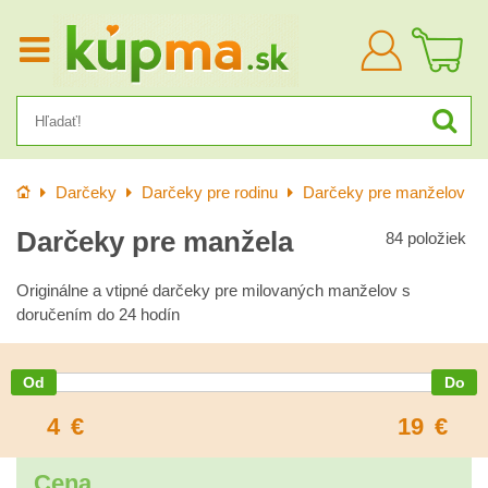
Prihlásiť
sa
Úvod
Darčeky
Darčeky pre rodinu
Darčeky pre manželov
Darčeky pre manžela
84
položiek
Originálne a vtipné darčeky pre milovaných manželov s
doručením do 24 hodín
4
€
19
€
Cena