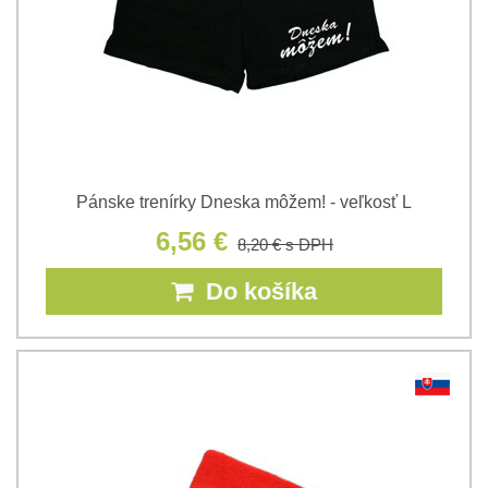
Pánske trenírky Dneska môžem! - veľkosť L
6,56 €
8,20 €
s DPH
Do košíka