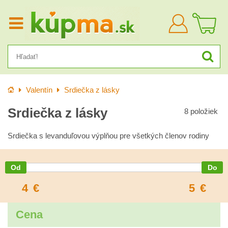
Prihlásiť
sa
Úvod
Valentín
Srdiečka z lásky
Srdiečka z lásky
8
položiek
Srdiečka s levanduľovou výplňou pre všetkých členov rodiny
4
€
5
€
Cena