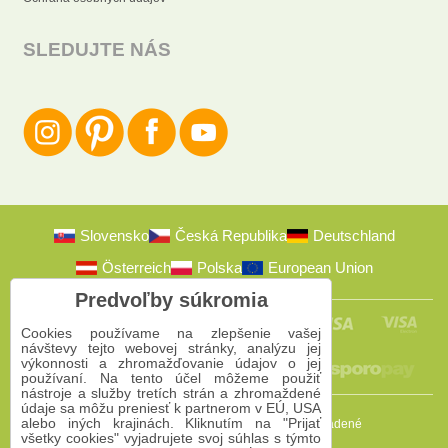
SLEDUJTE NÁS
Slovensko
Česká Republika
Deutschland
Österreich
Polska
European Union
Predvoľby súkromia
Cookies používame na zlepšenie vašej
návštevy tejto webovej stránky, analýzu jej
výkonnosti a zhromažďovanie údajov o jej
používaní. Na tento účel môžeme použiť
nástroje a služby tretích strán a zhromaždené
údaje sa môžu preniesť k partnerom v EÚ, USA
alebo iných krajinách. Kliknutím na "Prijať
2009-2026 © Bomba s.r.o.
Všetky práva vyhradené
všetky cookies" vyjadrujete svoj súhlas s týmto