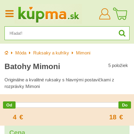
Prihlásiť
sa
Úvod
Móda
Ruksaky a kufríky
Mimoni
Batohy Mimoni
5
položiek
Originálne a kvalitné ruksaky s hlavnými postavičkami z
rozprávky Mimoni
4
€
18
€
Cena