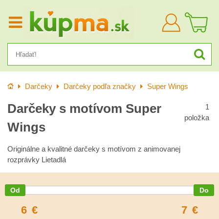
Prihlásiť
sa
Úvod
Darčeky
Darčeky podľa značky
Super Wings
Darčeky s motívom Super
1
položka
Wings
Originálne a kvalitné darčeky s motívom z animovanej
rozprávky Lietadlá
6
€
7
€