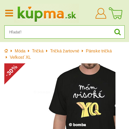
Prihlásiť
sa
Úvod
Móda
Tričká
Tričká žartovné
Pánske tričká
Veľkosť XL