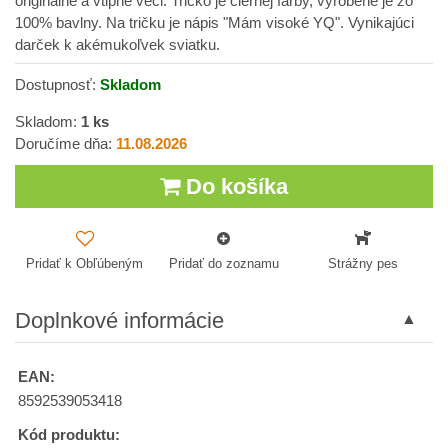
originálne a vtipné veci. Tričko je čiernej farby, vyrobené je zo
100% bavlny. Na tričku je nápis "Mám visoké YQ". Vynikajúci
darček k akémukoľvek sviatku.
Dostupnosť:
Skladom
Skladom:
1
ks
Doručíme dňa:
11.08.2026
Do košíka
Pridať k Obľúbeným
Pridať do zoznamu
Strážny pes
Doplnkové informácie
EAN:
8592539053418
Kód produktu: