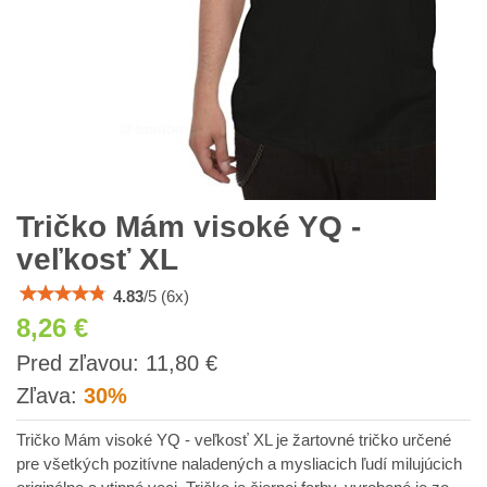
Tričko Mám visoké YQ -
veľkosť XL
4.83
/
5
(
6
x)
8,26 €
s
Pred zľavou:
11,80 €
DPH
Zľava:
30%
Tričko Mám visoké YQ - veľkosť XL je žartovné tričko určené
pre všetkých pozitívne naladených a mysliacich ľudí milujúcich