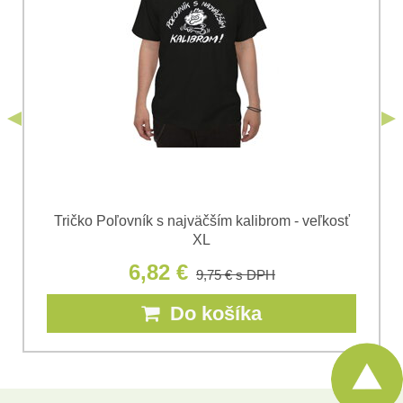
odoslania formulára. Oboznámil som sa s
podmienkami
Ochrany osobných údajov
spoločnosti Bomba
*
(Povinné)
*
s.r.o.
Odoslať
*
(Povinné)
Odoslať
Tričko Poľovník s najväčším kalibrom - veľkosť
XL
6,82 €
9,75 €
s DPH
Do košíka