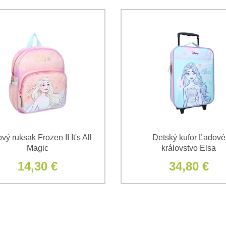
ý ruksak Frozen II It's All
Detský kufor Ľadové
Magic
královstvo Elsa
14,30 €
34,80 €