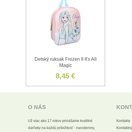
Detský ruksak Frozen II It's All
Magic
8,45 €
O NÁS
KON
Už viac ako 17 rokov prinášame kvalitné
Kontakty
darčeky na každú príležitosť - narodeniny,
Kontaktný