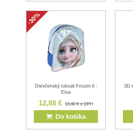
Dievčenský ruksak Frozen II -
3D r
Elsa
12,88 €
18,40 €
s DPH
Do košíka