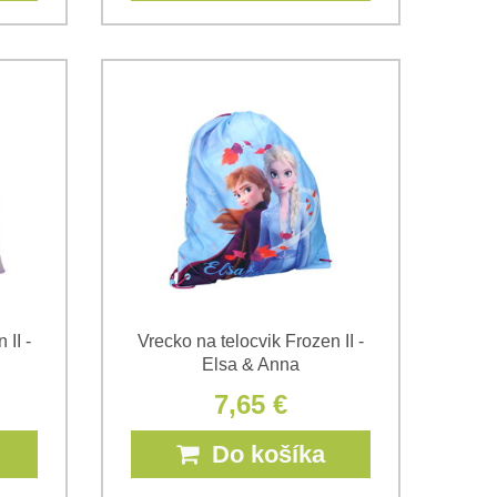
 II -
Vrecko na telocvik Frozen II -
Elsa & Anna
7,65 €
Do košíka