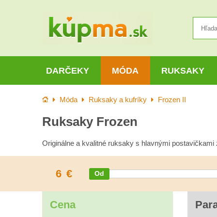
DARČEKY
MÓDA
RUKSAKY
Úvod
Móda
Ruksaky a kufríky
Frozen II
Ruksaky Frozen
Originálne a kvalitné ruksaky s hlavnými postavičkami 
6
€
Cena
Par