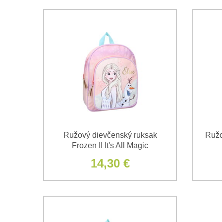
Ružový dievčenský ruksak
Ružov
Frozen II It's All Magic
14,30 €