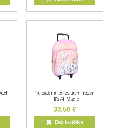
kach
Ruksak na kolieskach Frozen
II It's All Magic
33,50 €
Do košíka