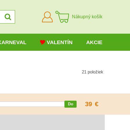
Prihlásiť
Nákupný košík
sa
KARNEVAL
VALENTÍN
AKCIE
21
položiek
39
€