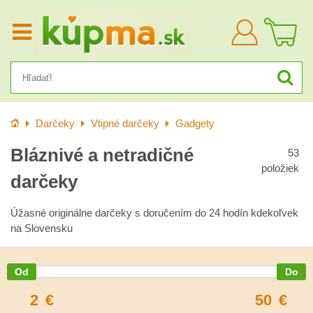
Prihlásiť
sa
Úvod
Darčeky
Vtipné darčeky
Gadgety
Bláznivé a netradičné
53
položiek
darčeky
Úžasné originálne darčeky s doručením do 24 hodín kdekoľvek
na Slovensku
2
€
50
€