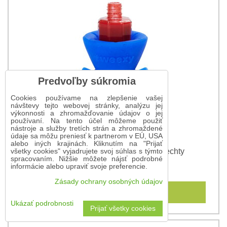
Predvoľby súkromia
Cookies používame na zlepšenie vašej
návštevy tejto webovej stránky, analýzu jej
výkonnosti a zhromažďovanie údajov o jej
používaní. Na tento účel môžeme použiť
nástroje a služby tretích strán a zhromaždené
údaje sa môžu preniesť k partnerom v EÚ, USA
alebo iných krajinách. Kliknutím na "Prijať
Tweexy - modrý držiak na lak na nechty
všetky cookies" vyjadrujete svoj súhlas s týmto
spracovaním. Nižšie môžete nájsť podrobné
informácie alebo upraviť svoje preferencie.
12,10 €
Zásady ochrany osobných údajov
Do košíka
Ukázať podrobnosti
Prijať všetky cookies