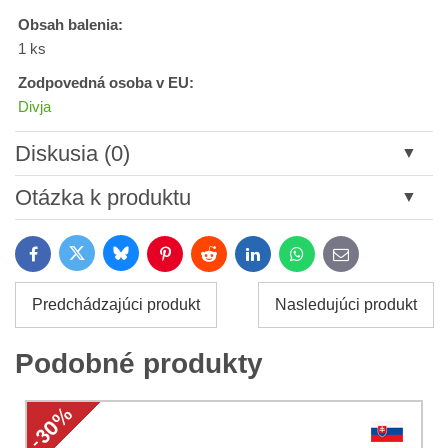
Obsah balenia:
1 ks
Zodpovedná osoba v EU:
Divja
Diskusia (0)
Nový komentár
Otázka k produktu
Názov:
Bluesky
Twitter
Facebook
Pinterest
Reddit
LinkedIn
WhatsApp
E-
mail
*
Meno:
Predchádzajúci produkt
Nasledujúci produkt
*
Meno:
*
Podobné produkty
Váš e-mail:
*
Komentár:
Vaša otázka k produktu: