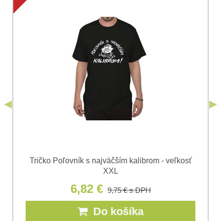
Súhlasím so spracovaním osobných údajov za účelom
odoslania formulára. Oboznámil som sa s
podmienkami
Ochrany osobných údajov
spoločnosti Bomba
*
(Povinné)
*
s.r.o.
Odoslať
*
(Povinné)
Odoslať
Tričko Poľovník s najväčším kalibrom - veľkosť
XXL
6,82 €
9,75 €
s DPH
Do košíka