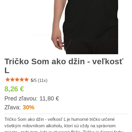
Tričko Som ako džin - veľkosť
L
5
/
5
(
11
x)
8,26 €
s
Pred zľavou:
11,80 €
DPH
Zľava:
30%
Tričko Som ako džin - veľkosť L je humorné tričko určené
všetkým milovníkom alkoholu, ktorí sú vždy na správnom