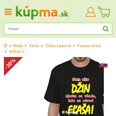
Prihlásiť
sa
Úvod
Móda
Tričká
Tričká žartovné
Pánske tričká
Veľkosť L