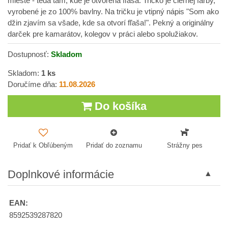
mieste - teda tam, kde je otvorená fľaša. Tričko je čiernej farby,
vyrobené je zo 100% bavlny. Na tričku je vtipný nápis "Som ako
džin zjavím sa všade, kde sa otvorí fľaša!". Pekný a originálny
darček pre kamarátov, kolegov v práci alebo spolužiakov.
Dostupnosť:
Skladom
Skladom:
1
ks
Doručíme dňa:
11.08.2026
Do košíka
Pridať k Obľúbeným
Pridať do zoznamu
Strážny pes
Doplnkové informácie
EAN:
8592539287820