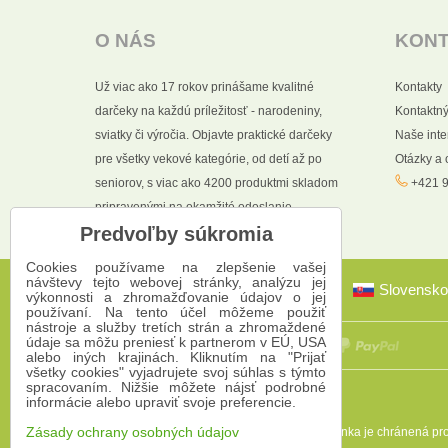
O NÁS
KON
Už viac ako 17 rokov prinášame kvalitné
Kontakty
darčeky na každú príležitosť - narodeniny,
Kontaktný
sviatky či výročia. Objavte praktické darčeky
Naše int
pre všetky vekové kategórie, od detí až po
Otázky a
seniorov, s viac ako 4200 produktmi skladom
+421 9
pripravenými na okamžité odoslanie.
Predvoľby súkromia
Cookies používame na zlepšenie vašej
návštevy tejto webovej stránky, analýzu jej
Slovensko
výkonnosti a zhromažďovanie údajov o jej
používaní. Na tento účel môžeme použiť
nástroje a služby tretích strán a zhromaždené
údaje sa môžu preniesť k partnerom v EÚ, USA
alebo iných krajinách. Kliknutím na "Prijať
všetky cookies" vyjadrujete svoj súhlas s týmto
spracovaním. Nižšie môžete nájsť podrobné
informácie alebo upraviť svoje preferencie.
Táto stránka je chránená 
Zásady ochrany osobných údajov