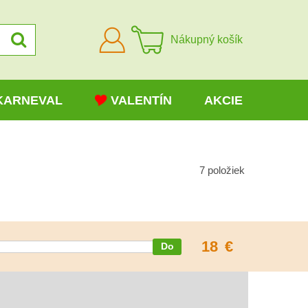
Prihlásiť
Nákupný košík
sa
KARNEVAL
VALENTÍN
AKCIE
7
položiek
18
€