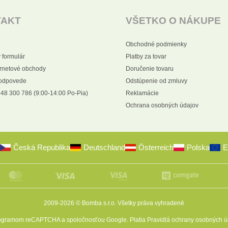
TAKT
VŠETKO O NÁKUPE
Obchodné podmienky
 formulár
Platby za tovar
ernetové obchody
Doručenie tovaru
 odpovede
Odstúpenie od zmluvy
48 300 786 (9:00-14:00 Po-Pia)
Reklamácie
Ochrana osobných údajov
Česká Republika
Deutschland
Österreich
Polska
E
2009-2026 © Bomba s.r.o.
Všetky práva vyhradené
programom reCAPTCHA a spoločnosťou Google. Platia
Pravidlá ochrany osobných ú