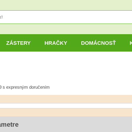
ZÁSTERY
HRAČKY
DOMÁCNOSŤ
29 s expresným doručením
ametre