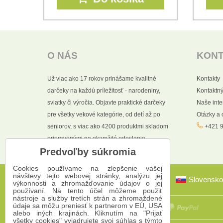
O NÁS
KON
Už viac ako 17 rokov prinášame kvalitné
Kontakty
darčeky na každú príležitosť - narodeniny,
Kontaktný
sviatky či výročia. Objavte praktické darčeky
Naše int
pre všetky vekové kategórie, od detí až po
Otázky a
seniorov, s viac ako 4200 produktmi skladom
+421 9
pripravenými na okamžité odoslanie.
Predvoľby súkromia
Cookies používame na zlepšenie vašej
návštevy tejto webovej stránky, analýzu jej
Slovensko
výkonnosti a zhromažďovanie údajov o jej
používaní. Na tento účel môžeme použiť
nástroje a služby tretích strán a zhromaždené
údaje sa môžu preniesť k partnerom v EÚ, USA
alebo iných krajinách. Kliknutím na "Prijať
všetky cookies" vyjadrujete svoj súhlas s týmto