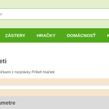
ZÁSTERY
HRAČKY
DOMÁCNOSŤ
eti
avičkami z rozprávky Príbeh hračiek
ametre