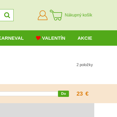
Prihlásiť
Nákupný košík
sa
KARNEVAL
VALENTÍN
AKCIE
2
položky
23
€