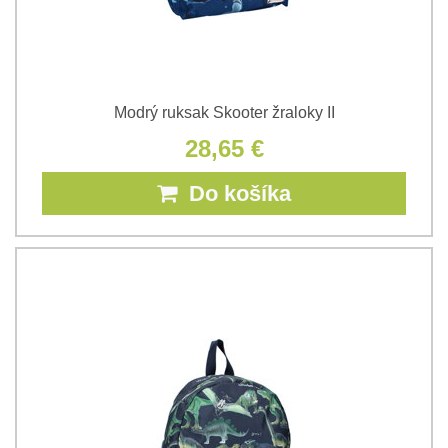
Modrý ruksak Skooter žraloky II
28,65 €
Do košíka