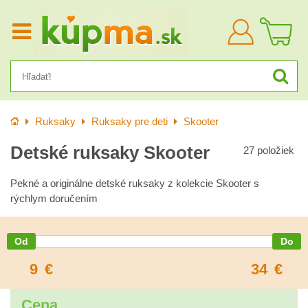
Prihlásiť
sa
Úvod
Ruksaky
Ruksaky pre deti
Skooter
Detské ruksaky Skooter
27
položiek
Pekné a originálne detské ruksaky z kolekcie Skooter s
rýchlym doručením
9
€
34
€
Cena