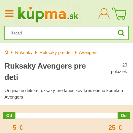
Prihlásiť
sa
Úvod
Ruksaky
Ruksaky pre deti
Avengers
Ruksaky Avengers pre
20
položiek
deti
Originálne detské ruksaky pre fanúšikov kresleného komiksu
Avengers
5
€
25
€