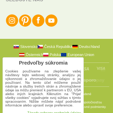
Slovensko
Česká Republika
Deutschland
Österreich
Polska
European Union
Predvoľby súkromia
Cookies používame na zlepšenie vašej
návštevy tejto webovej stránky, analýzu jej
výkonnosti a zhromažďovanie údajov o jej
používaní. Na tento účel môžeme použiť
nástroje a služby tretích strán a zhromaždené
údaje sa môžu preniesť k partnerom v EÚ, USA
alebo iných krajinách. Kliknutím na "Prijať
2009-2026 © Bomba s.r.o.
Všetky práva vyhradené
všetky cookies" vyjadrujete svoj súhlas s týmto
spracovaním. Nižšie môžete nájsť podrobné
Táto stránka je chránená programom reCAPTCHA a spoločnosťou
informácie alebo upraviť svoje preferencie.
Google. Platia
Pravidlá ochrany osobných údajov
a
Zmluvné podmienky
.
Zásady ochrany osobných údajov