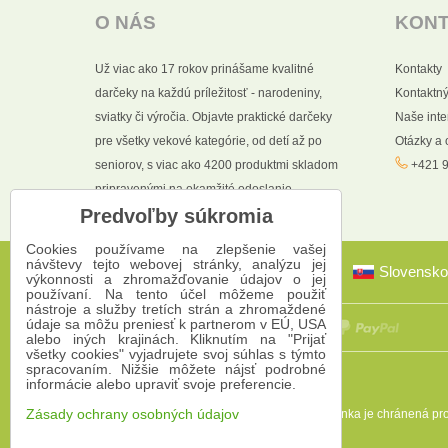
O NÁS
KON
Už viac ako 17 rokov prinášame kvalitné
Kontakty
darčeky na každú príležitosť - narodeniny,
Kontaktný
sviatky či výročia. Objavte praktické darčeky
Naše int
pre všetky vekové kategórie, od detí až po
Otázky a
seniorov, s viac ako 4200 produktmi skladom
+421 9
pripravenými na okamžité odoslanie.
Predvoľby súkromia
Cookies používame na zlepšenie vašej
návštevy tejto webovej stránky, analýzu jej
Slovensko
výkonnosti a zhromažďovanie údajov o jej
používaní. Na tento účel môžeme použiť
nástroje a služby tretích strán a zhromaždené
údaje sa môžu preniesť k partnerom v EÚ, USA
alebo iných krajinách. Kliknutím na "Prijať
všetky cookies" vyjadrujete svoj súhlas s týmto
spracovaním. Nižšie môžete nájsť podrobné
informácie alebo upraviť svoje preferencie.
Táto stránka je chránená 
Zásady ochrany osobných údajov