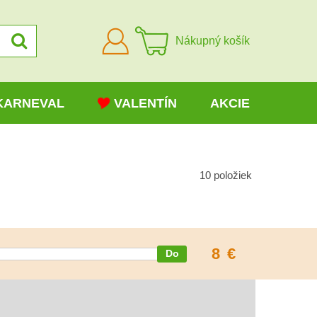
Prihlásiť
Nákupný košík
sa
KARNEVAL
VALENTÍN
AKCIE
10
položiek
8
€