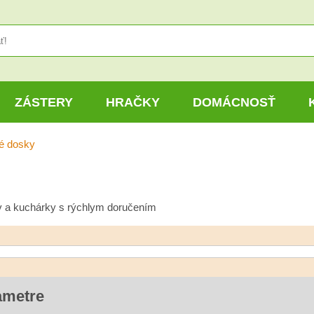
ZÁSTERY
HRAČKY
DOMÁCNOSŤ
é dosky
 a kuchárky s rýchlym doručením
ametre