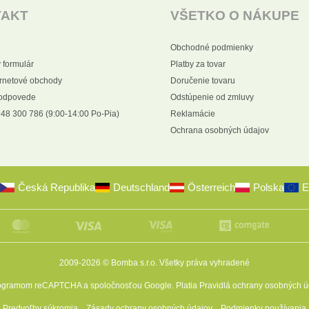
TAKT
VŠETKO O NÁKUPE
Obchodné podmienky
 formulár
Platby za tovar
ernetové obchody
Doručenie tovaru
 odpovede
Odstúpenie od zmluvy
48 300 786 (9:00-14:00 Po-Pia)
Reklamácie
Ochrana osobných údajov
Česká Republika
Deutschland
Österreich
Polska
E
2009-2026 © Bomba s.r.o.
Všetky práva vyhradené
programom reCAPTCHA a spoločnosťou Google. Platia
Pravidlá ochrany osobných ú
Predvoľby súkromia
Zásady ochrany osobných údajov
Podmienky používania