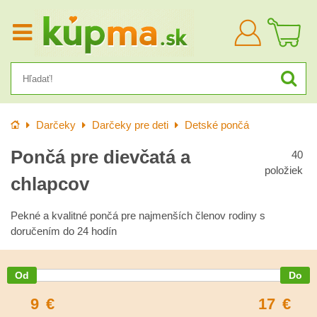
Prihlásiť
sa
Úvod
Darčeky
Darčeky pre deti
Detské pončá
Pončá pre dievčatá a
40
položiek
chlapcov
Pekné a kvalitné pončá pre najmenších členov rodiny s
doručením do 24 hodín
9
€
17
€