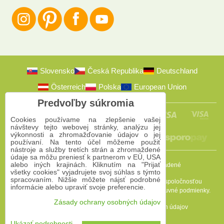
Slovensko
Česká Republika
Deutschland
Österreich
Polska
European Union
Predvoľby súkromia
Cookies používame na zlepšenie vašej
návštevy tejto webovej stránky, analýzu jej
výkonnosti a zhromažďovanie údajov o jej
používaní. Na tento účel môžeme použiť
nástroje a služby tretích strán a zhromaždené
údaje sa môžu preniesť k partnerom v EÚ, USA
alebo iných krajinách. Kliknutím na "Prijať
2009-2026 © Bomba s.r.o.
Všetky práva vyhradené
všetky cookies" vyjadrujete svoj súhlas s týmto
spracovaním. Nižšie môžete nájsť podrobné
Táto stránka je chránená programom reCAPTCHA a spoločnosťou
informácie alebo upraviť svoje preferencie.
Google. Platia
Pravidlá ochrany osobných údajov
a
Zmluvné podmienky
.
Zásady ochrany osobných údajov
Predvoľby súkromia
Zásady ochrany osobných údajov
Podmienky používania
Ukázať podrobnosti