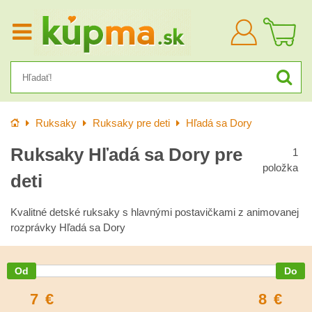
Prihlásiť
sa
Úvod
Ruksaky
Ruksaky pre deti
Hľadá sa Dory
Ruksaky Hľadá sa Dory pre
1
položka
deti
Kvalitné detské ruksaky s hlavnými postavičkami z animovanej
rozprávky Hľadá sa Dory
7
€
8
€