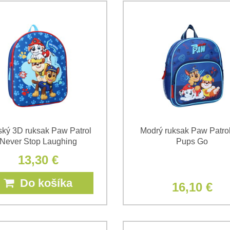
ský 3D ruksak Paw Patrol
Modrý ruksak Paw Patro
Never Stop Laughing
Pups Go
13,30 €
Do košíka
16,10 €