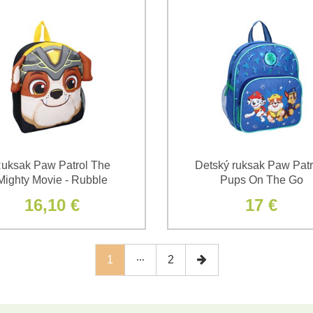
uksak Paw Patrol The
Detský ruksak Paw Patro
Mighty Movie - Rubble
Pups On The Go
16,10 €
17 €
1
2