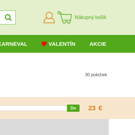
Prihlásiť
Nákupný košík
sa
KARNEVAL
VALENTÍN
AKCIE
30
položiek
23
€