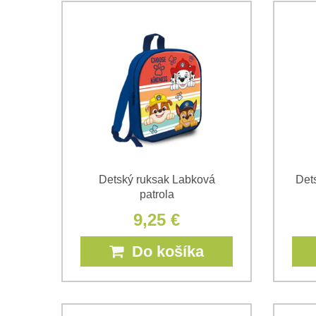
Detský ruksak Labková
Det
patrola
9,25 €
Do košíka