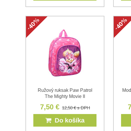
Ružový ruksak Paw Patrol
Mod
The Mighty Movie II
7,50 €
7
12,50 €
s DPH
Do košíka