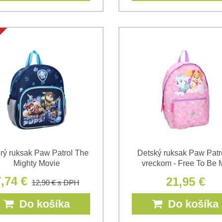
rý ruksak Paw Patrol The
Detský ruksak Paw Patr
Mighty Movie
vreckom - Free To Be 
,74 €
21,95 €
12,90 €
s DPH
Do košíka
Do košíka