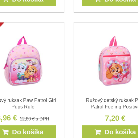
vý ruksak Paw Patrol Girl
Ružový detský ruksak 
Pups Rule
Patrol Feeling Positiv
,96 €
7,20 €
12,80 €
s DPH
Do košíka
Do košíka