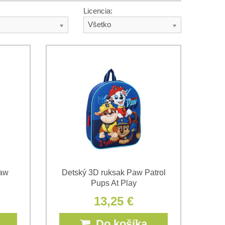
Licencia:
Všetko
Paw
Detský 3D ruksak Paw Patrol
Pups At Play
13,25 €
Do košíka