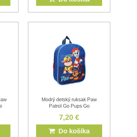
Paw
Modrý detský ruksak Paw
e
Patrol Go Pups Go
7,20 €
Do košíka