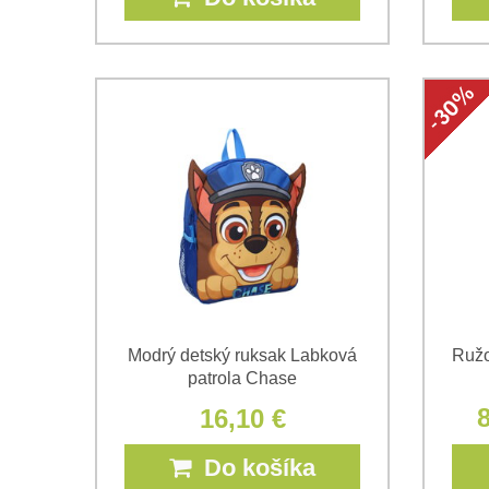
Modrý detský ruksak Labková
Ružo
patrola Chase
8
16,10 €
Do košíka