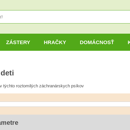
ZÁSTERY
HRAČKY
DOMÁCNOSŤ
deti
v týchto roztomilých záchranárskych psíkov
ametre