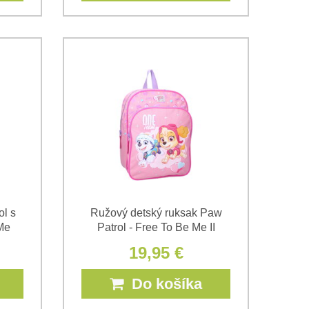
ol s
Ružový detský ruksak Paw
Me
Patrol - Free To Be Me II
19,95 €
Do košíka