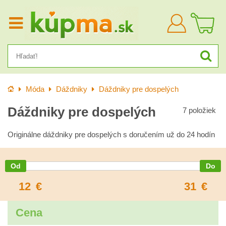
Prihlásiť
sa
Úvod
Móda
Dáždniky
Dáždniky pre dospelých
Dáždniky pre dospelých
7
položiek
Originálne dáždniky pre dospelých s doručením už do 24 hodín
12
€
31
€
Cena