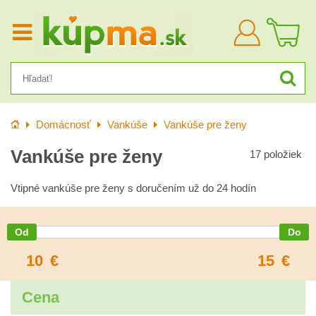
Prihlásiť
sa
Úvod
Domácnosť
Vankúše
Vankúše pre ženy
Vankúše pre ženy
17
položiek
Vtipné vankúše pre ženy s doručením už do 24 hodín
10
€
15
€
Cena