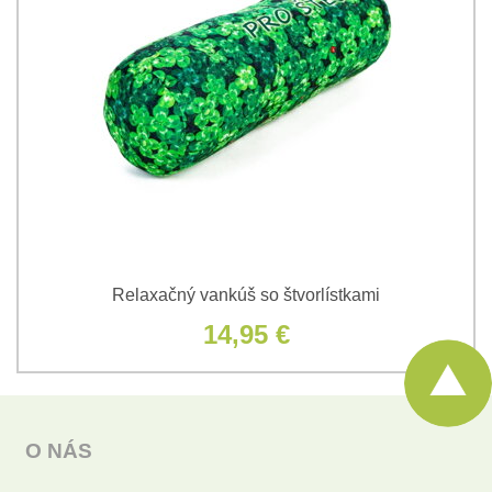
Relaxačný vankúš so štvorlístkami
14,95 €
O NÁS