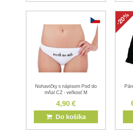
Nohavičky s nápisom Poď do
Páns
mňa! CZ - veľkosť M
4,90 €
Do košíka