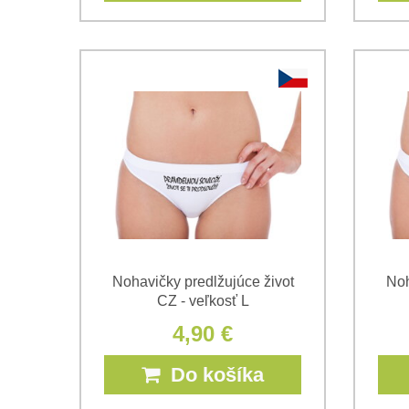
Nohavičky predlžujúce život
Noh
CZ - veľkosť L
4,90 €
Do košíka