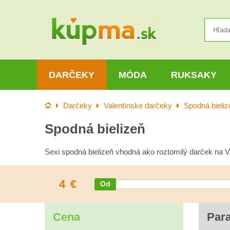
DARČEKY
MÓDA
RUKSAKY
Úvod
Darčeky
Valentínske darčeky
Spodná bieliz
Spodná bielizeň
Sexi spodná bielizeň vhodná ako roztomilý darček na V
4
€
Cena
Par