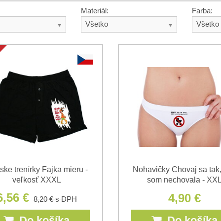
Materiál:
Farba:
Všetko
Všetko
ke trenírky Fajka mieru -
Nohavičky Chovaj sa tak
veľkosť XXXL
som nechovala - XX
6,56 €
4,90 €
8,20 €
s DPH
Do košíka
Do košíka