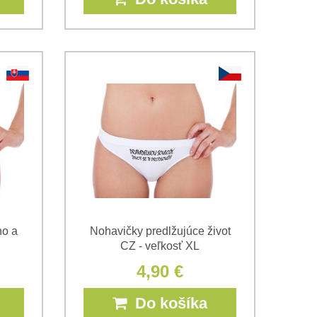
no a
Nohavičky predlžujúce život
CZ - veľkosť XL
4,90 €
Do košíka