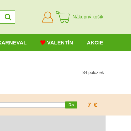
Prihlásiť
Nákupný košík
sa
KARNEVAL
VALENTÍN
AKCIE
34
položiek
7
€