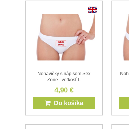
Nohavičky s nápisom Sex
Noha
Zone - veľkosť L
4,90 €
Do košíka