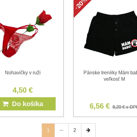
Nohavičky v ruži
Pánske trenírky Mám bab
veľkosť M
4,50 €
Do košíka
6,56 €
8,20 €
s DP
1
2