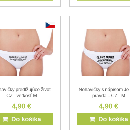
avičky predlžujúce život
Nohavičky s nápisom Je 
CZ - veľkosť M
pravda... CZ - M
4,90 €
4,90 €
Do košíka
Do košíka