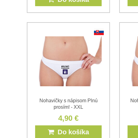
Nohavičky s nápisom Plnú
Noh
prosím! - XXL
4,90 €
Do košíka