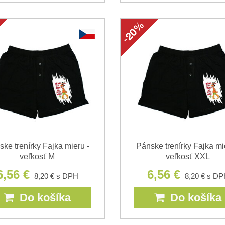
ke trenírky Fajka mieru -
Pánske trenírky Fajka mi
veľkosť M
veľkosť XXL
6,56 €
6,56 €
8,20 €
s DPH
8,20 €
s DP
Do košíka
Do košíka