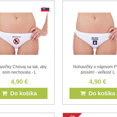
vičky Chovaj sa tak, aby
Nohavičky s nápisom P
som nechovala - L
prosím! - veľkosť L
4,90 €
4,90 €
Do košíka
Do košíka