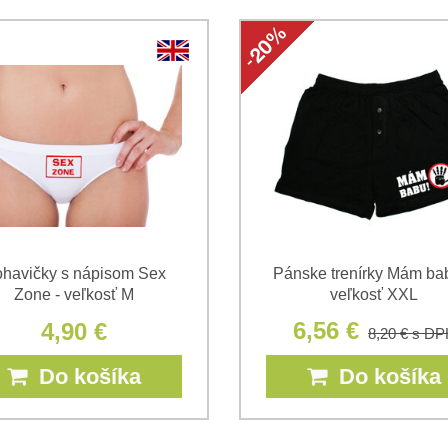
havičky s nápisom Sex
Pánske trenírky Mám bab
Zone - veľkosť M
veľkosť XXL
6,56 €
4,90 €
8,20 €
s DP
Do košíka
Do košíka