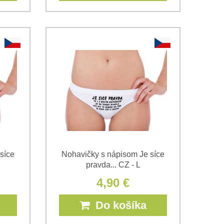
síce
Nohavičky s nápisom Je síce
pravda... CZ - L
4,90 €
Do košíka