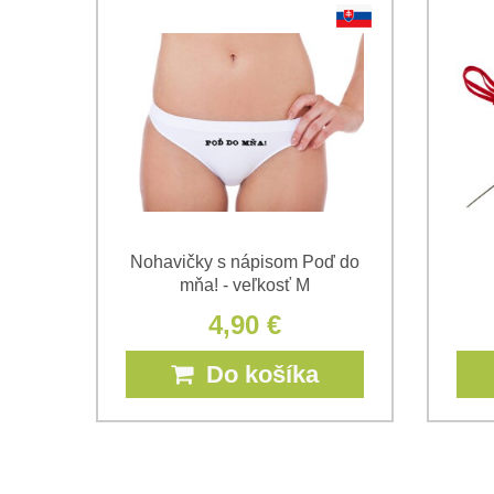
Nohavičky s nápisom Poď do
mňa! - veľkosť M
4,90 €
Do košíka