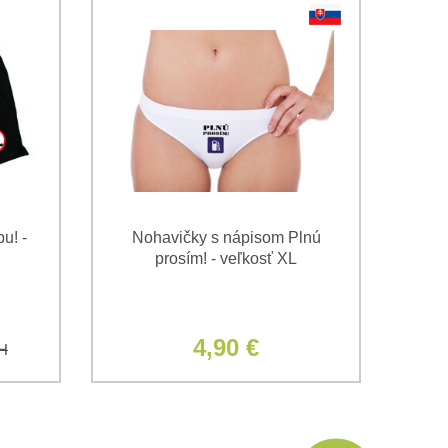
u! -
Nohavičky s nápisom Plnú
prosím! - veľkosť XL
4,90 €
H