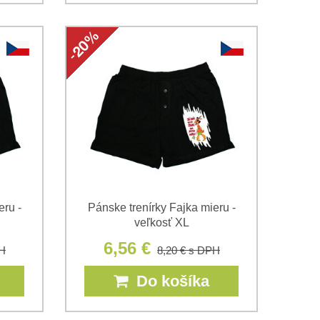
eru -
Pánske trenírky Fajka mieru -
veľkosť XL
6,56 €
H
8,20 €
s DPH
Do košíka