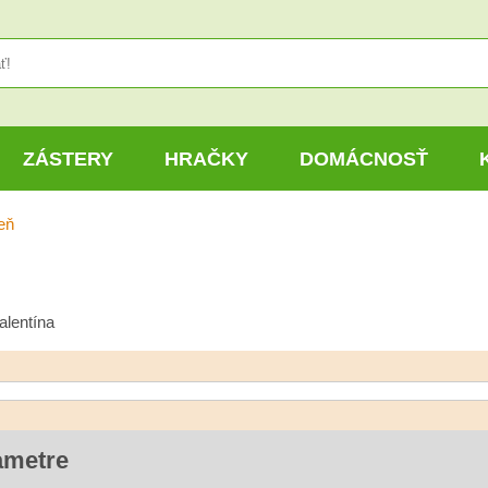
ZÁSTERY
HRAČKY
DOMÁCNOSŤ
eň
alentína
ametre