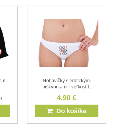
u! -
Nohavičky s erotickými
piškvorkami - veľkosť L
4,90 €
H
Do košíka