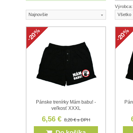
Výrobca:
Najnovšie
Všetko
Pánske trenírky Mám babu! -
Páns
veľkosť XXXL
6,56 €
8,20 €
s DPH
Do košíka