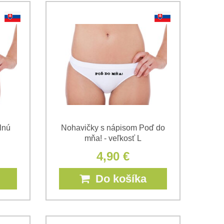
lnú
Nohavičky s nápisom Poď do
mňa! - veľkosť L
4,90 €
Do košíka