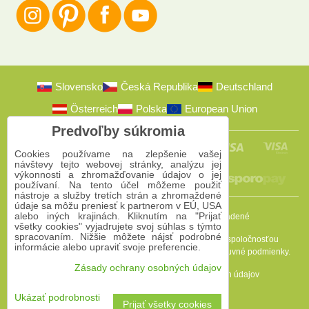
Slovensko
Česká Republika
Deutschland
Österreich
Polska
European Union
Predvoľby súkromia
Cookies používame na zlepšenie vašej
návštevy tejto webovej stránky, analýzu jej
výkonnosti a zhromažďovanie údajov o jej
používaní. Na tento účel môžeme použiť
nástroje a služby tretích strán a zhromaždené
údaje sa môžu preniesť k partnerom v EÚ, USA
alebo iných krajinách. Kliknutím na "Prijať
2009-2026 © Bomba s.r.o.
Všetky práva vyhradené
všetky cookies" vyjadrujete svoj súhlas s týmto
spracovaním. Nižšie môžete nájsť podrobné
Táto stránka je chránená programom reCAPTCHA a spoločnosťou
informácie alebo upraviť svoje preferencie.
Google. Platia
Pravidlá ochrany osobných údajov
a
Zmluvné podmienky
.
Zásady ochrany osobných údajov
Predvoľby súkromia
Zásady ochrany osobných údajov
Podmienky používania
Ukázať podrobnosti
Prijať všetky cookies