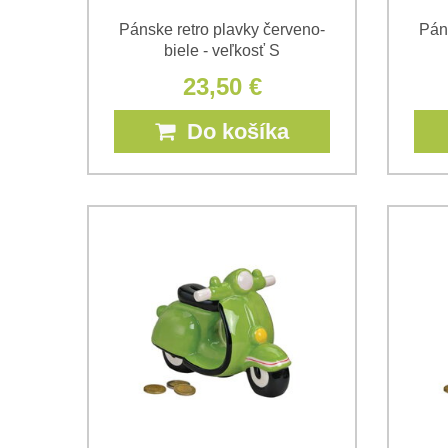
Pánske retro plavky červeno-
Pán
biele - veľkosť S
23,50 €
Do košíka