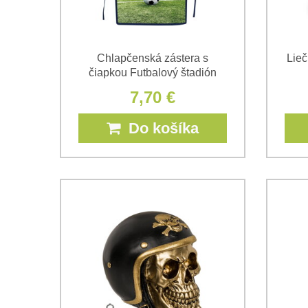
Chlapčenská zástera s
Lieč
čiapkou Futbalový štadión
7,70 €
Do košíka