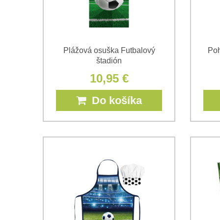
Plážová osuška Futbalový
Poh
štadión
10,95 €
Do košíka