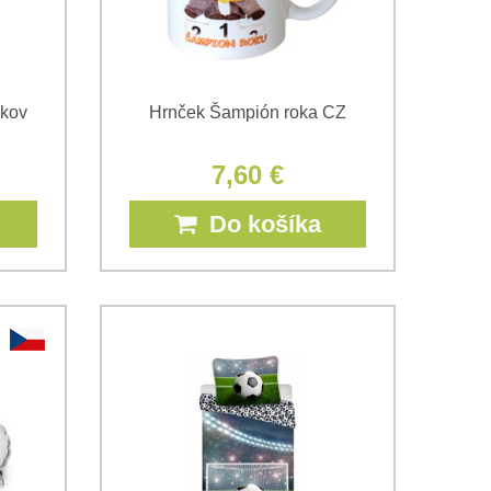
ikov
Hrnček Šampión roka CZ
7,60 €
Do košíka