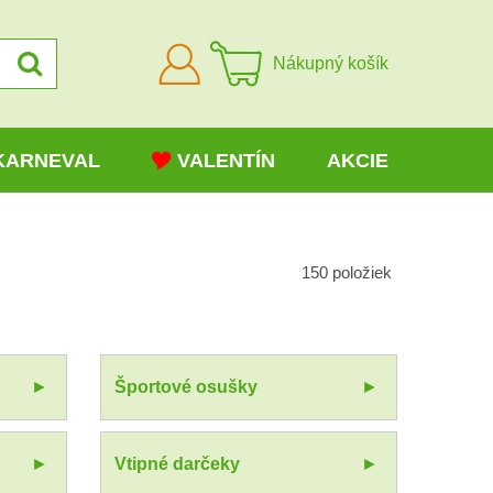
Prihlásiť
Nákupný košík
sa
KARNEVAL
VALENTÍN
AKCIE
150
položiek
Športové osušky
Vtipné darčeky