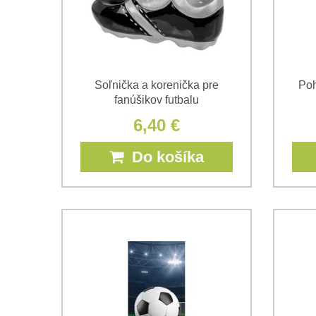
Soľnička a korenička pre
Poh
fanúšikov futbalu
6,40 €
Do košíka