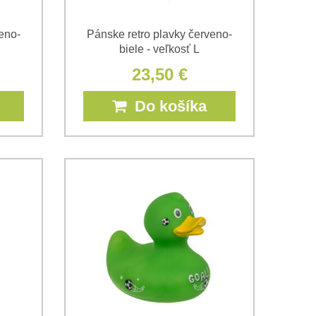
eno-
Pánske retro plavky červeno-
biele - veľkosť L
23,50 €
Do košíka