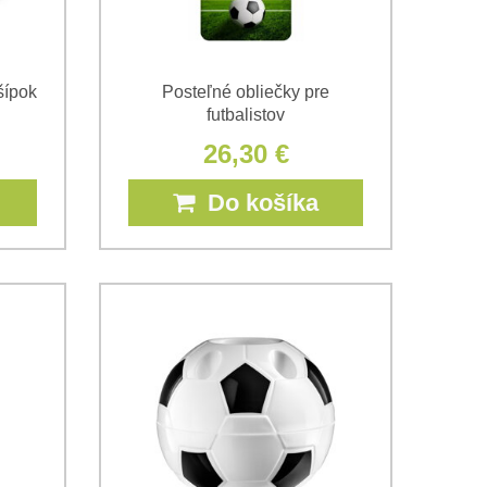
šípok
Posteľné obliečky pre
futbalistov
26,30 €
Do košíka