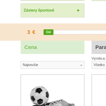
Zástery športové
3
€
Cena
Par
Výrobca:
Najnovšie
Všetko