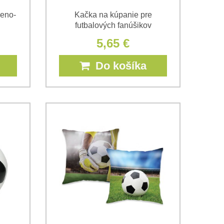
veno-
Kačka na kúpanie pre
futbalových fanúšikov
5,65 €
Do košíka