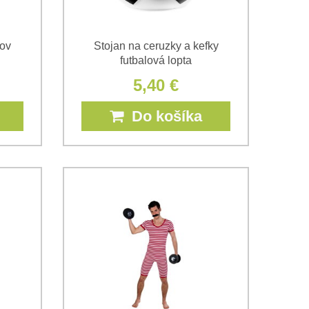
kov
Stojan na ceruzky a kefky
futbalová lopta
5,40 €
Do košíka