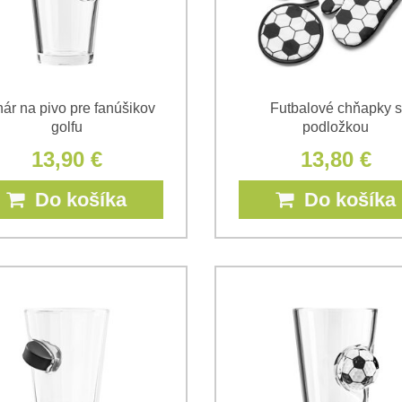
ár na pivo pre fanúšikov
Futbalové chňapky s
golfu
podložkou
13,90 €
13,80 €
Do košíka
Do košíka