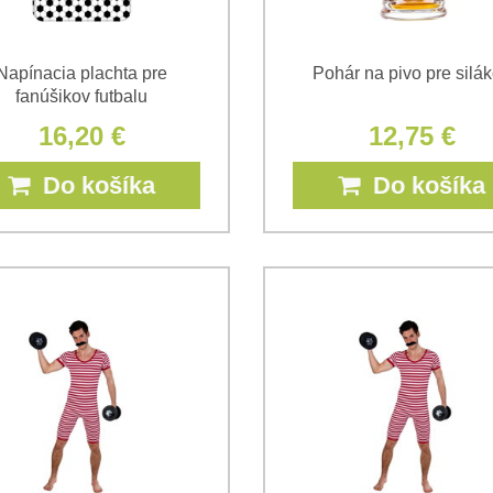
Napínacia plachta pre
Pohár na pivo pre silá
fanúšikov futbalu
16,20 €
12,75 €
Do košíka
Do košíka