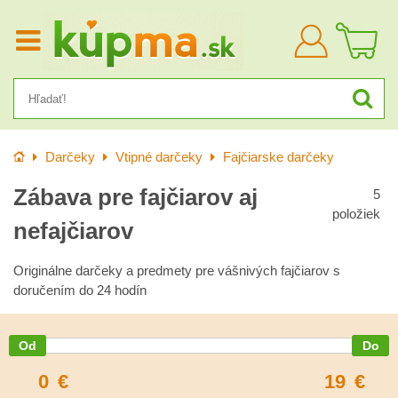
Prihlásiť
sa
Úvod
Darčeky
Vtipné darčeky
Fajčiarske darčeky
Zábava pre fajčiarov aj
5
položiek
nefajčiarov
Originálne darčeky a predmety pre vášnivých fajčiarov s
doručením do 24 hodín
0
€
19
€