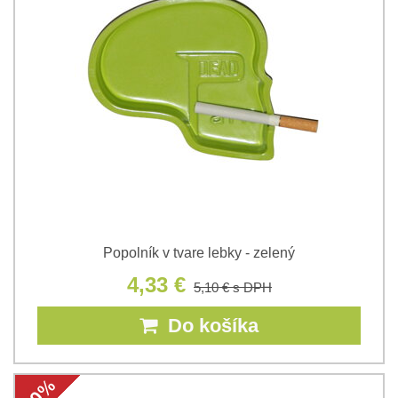
Popolník v tvare lebky - zelený
4,33 €
5,10 €
s DPH
Do košíka