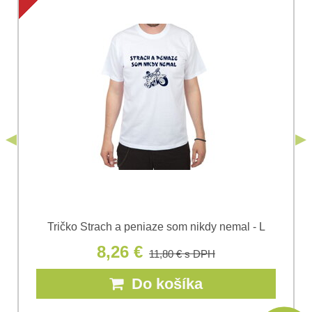
Súhlasím so spracovaním osobných údajov za účelom
odoslania formulára. Oboznámil som sa s
podmienkami
Ochrany osobných údajov
spoločnosti Bomba
*
(Povinné)
*
s.r.o.
Odoslať
*
(Povinné)
Odoslať
Tričko Strach a peniaze som nikdy nemal - L
8,26 €
11,80 €
s DPH
Do košíka