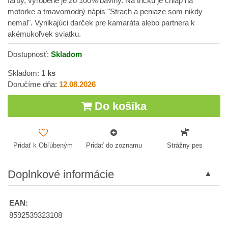
farby, vyrobené je zo 100% bavlny. Na tričku je chlap na
motorke a tmavomodrý nápis "Strach a peniaze som nikdy
nemal". Vynikajúci darček pre kamaráta alebo partnera k
akémukoľvek sviatku.
Dostupnosť:
Skladom
Skladom:
1
ks
Doručíme dňa:
12.08.2026
Do košíka
Pridať k Obľúbeným
Pridať do zoznamu
Strážny pes
Doplnkové informácie
EAN:
8592539323108