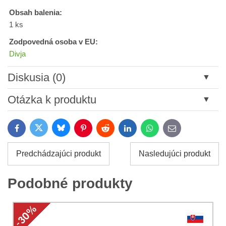
Obsah balenia:
1 ks
Zodpovedná osoba v EU:
Divja
Diskusia (0)
Nový komentár
Otázka k produktu
Názov:
Bluesky
Twitter
Facebook
Pinterest
Reddit
LinkedIn
WhatsApp
E-
mail
*
Meno:
Predchádzajúci produkt
Nasledujúci produkt
*
Meno:
*
Podobné produkty
Váš e-mail:
*
Komentár:
Vaša otázka k produktu: