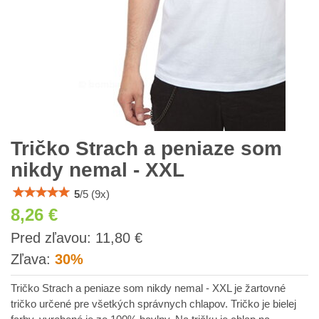
Tričko Strach a peniaze som
nikdy nemal - XXL
5
/
5
(
9
x)
8,26 €
s
Pred zľavou:
11,80 €
DPH
Zľava:
30%
Tričko Strach a peniaze som nikdy nemal - XXL je žartovné
tričko určené pre všetkých správnych chlapov. Tričko je bielej