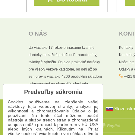
O NÁS
KON
Už viac ako 17 rokov prinášame kvalitné
Kontakty
darčeky na každú príležitosť - narodeniny,
Kontaktný
sviatky či výročia. Objavte praktické darčeky
Naše int
pre všetky vekové kategórie, od detí až po
Otázky a
seniorov, s viac ako 4200 produktmi skladom
+421 9
pripravenými na okamžité odoslanie.
Predvoľby súkromia
Cookies používame na zlepšenie vašej
návštevy tejto webovej stránky, analýzu jej
Slovensko
výkonnosti a zhromažďovanie údajov o jej
používaní. Na tento účel môžeme použiť
nástroje a služby tretích strán a zhromaždené
údaje sa môžu preniesť k partnerom v EÚ, USA
alebo iných krajinách. Kliknutím na "Prijať
všetky cookies" vyjadrujete svoj súhlas s týmto