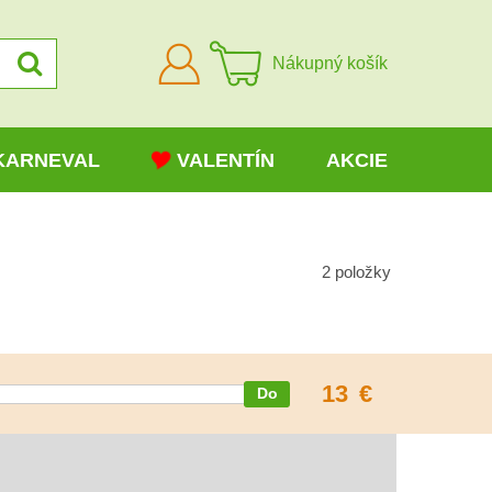
Prihlásiť
Nákupný košík
sa
KARNEVAL
VALENTÍN
AKCIE
2
položky
13
€