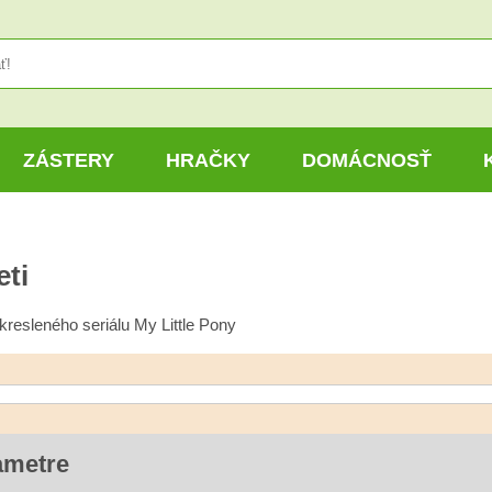
ZÁSTERY
HRAČKY
DOMÁCNOSŤ
eti
kresleného seriálu My Little Pony
ametre