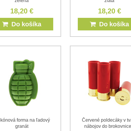
zelená
zlatá
18,20 €
18,20 €
Do košíka
Do košíka
ikónová forma na ľadový
Červené poldecáky v tv
granát
nábojov do brokovnice 