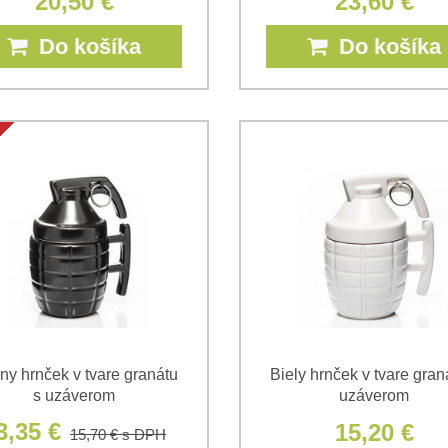
20,50 €
23,60 €
Do košíka
Do košíka
ny hrnček v tvare granátu
Biely hrnček v tvare gran
s uzáverom
uzáverom
3,35 €
15,20 €
15,70 €
s DPH