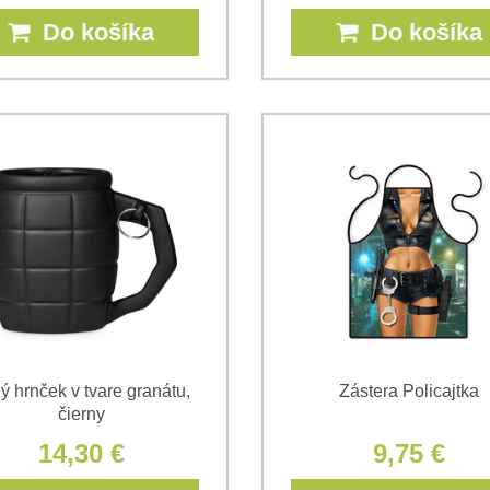
Do košíka
Do košíka
ý hrnček v tvare granátu,
Zástera Policajtka
čierny
14,30 €
9,75 €