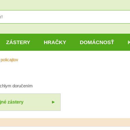
ZÁSTERY
HRAČKY
DOMÁCNOSŤ
policajtov
rýchlym doručením
jné zástery