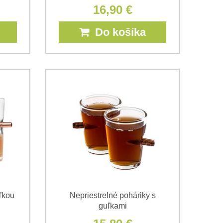
16,90 €
Do košíka
ľkou
Nepriestrelné poháriky s
guľkami