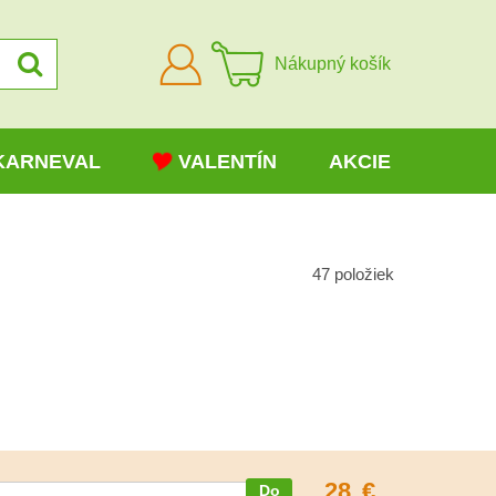
Prihlásiť
Nákupný košík
sa
KARNEVAL
VALENTÍN
AKCIE
47
položiek
28
€