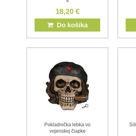
II
18,20 €
Do košíka
Pokladnička lebka vo
Sil
vojenskej čiapke