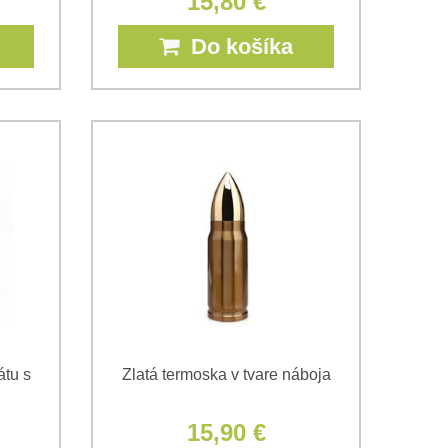
15,80 €
Do košíka
átu s
Zlatá termoska v tvare náboja
15,90 €