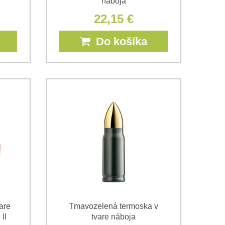
náboja
22,15 €
Do košíka
are
Tmavozelená termoska v
II
tvare náboja