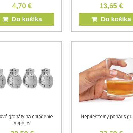
4,70 €
13,65 €
Do košíka
Do košíka
ové granáty na chladenie
Nepriestrelný pohár s gu
nápojov