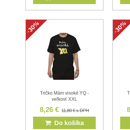
Tričko Mám visoké YQ -
T
veľkosť XXL
8,26 €
8
11,80 €
s DPH
Do košíka