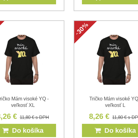
ričko Mám visoké YQ -
Tričko Mám visoké YQ
veľkosť XL
veľkosť L
,26 €
8,26 €
11,80 €
s DPH
11,80 €
s D
Do košíka
Do košíka