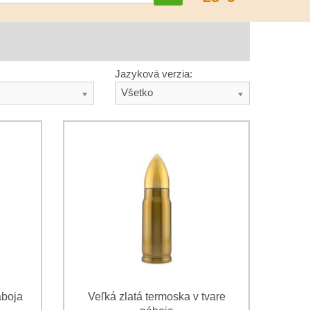
Jazyková verzia:
Všetko
áboja
Veľká zlatá termoska v tvare