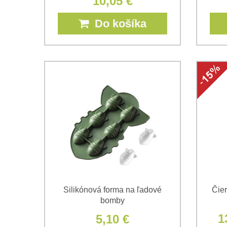
10,05 €
Do košíka
Silikónová forma na ľadové
Čier
bomby
1
5,10 €