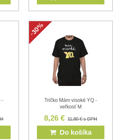
 -
Tričko Mám visoké YQ -
veľkosť M
8,26 €
PH
11,80 €
s DPH
Do košíka