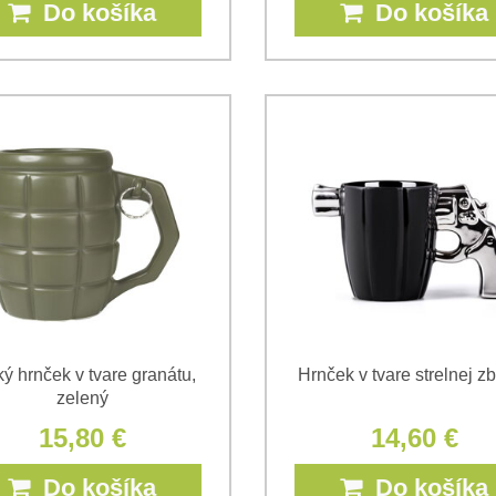
Do košíka
Do košíka
ý hrnček v tvare granátu,
Hrnček v tvare strelnej z
zelený
15,80 €
14,60 €
Do košíka
Do košíka