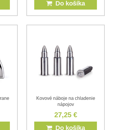
Do košíka
brane
Kovové náboje na chladenie
nápojov
27,25 €
Do košíka