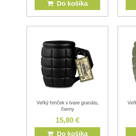
Do košíka
Veľký hrnček v tvare granátu,
Veľk
čierny
15,80 €
Do košíka