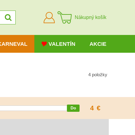
Prihlásiť
Nákupný košík
sa
KARNEVAL
VALENTÍN
AKCIE
4
položky
4
€