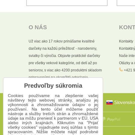
O NÁS
KON
Už viac ako 17 rokov prinášame kvalitné
Kontakty
darčeky na každú príležitosť - narodeniny,
Kontaktný
sviatky či výročia. Objavte praktické darčeky
Naše int
pre všetky vekové kategórie, od detí až po
Otázky a
seniorov, s viac ako 4200 produktmi skladom
+421 9
pripravenými na okamžité odoslanie.
Predvoľby súkromia
Cookies používame na zlepšenie vašej
návštevy tejto webovej stránky, analýzu jej
Slovensko
výkonnosti a zhromažďovanie údajov o jej
používaní. Na tento účel môžeme použiť
nástroje a služby tretích strán a zhromaždené
údaje sa môžu preniesť k partnerom v EÚ, USA
alebo iných krajinách. Kliknutím na "Prijať
všetky cookies" vyjadrujete svoj súhlas s týmto
spracovaním. Nižšie môžete nájsť podrobné