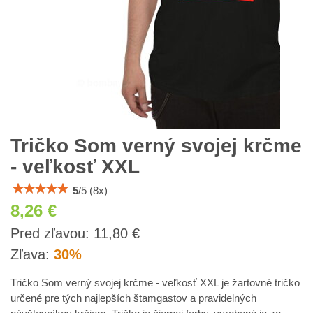
Tričko Som verný svojej krčme
- veľkosť XXL
5
/
5
(
8
x)
8,26 €
s
Pred zľavou:
11,80 €
DPH
Zľava:
30%
Tričko Som verný svojej krčme - veľkosť XXL je žartovné tričko
určené pre tých najlepších štamgastov a pravidelných