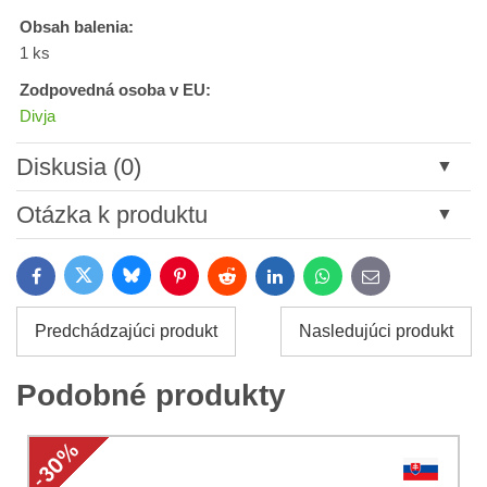
Obsah balenia:
1 ks
Zodpovedná osoba v EU:
Divja
Diskusia (0)
Nový komentár
Otázka k produktu
Názov:
Bluesky
Twitter
Facebook
Pinterest
Reddit
LinkedIn
WhatsApp
E-
mail
*
Meno:
Predchádzajúci produkt
Nasledujúci produkt
*
Meno:
*
Podobné produkty
Váš e-mail:
*
Komentár:
Vaša otázka k produktu: