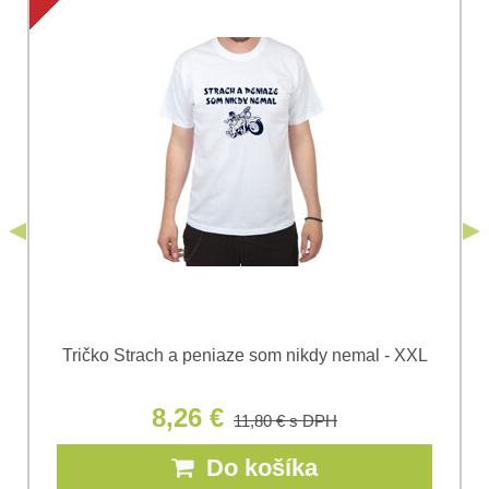
Súhlasím so spracovaním osobných údajov za účelom
odoslania formulára. Oboznámil som sa s
podmienkami
Ochrany osobných údajov
spoločnosti Bomba
*
(Povinné)
*
s.r.o.
Odoslať
*
(Povinné)
Odoslať
Tričko Strach a peniaze som nikdy nemal - XXL
8,26 €
11,80 €
s DPH
Do košíka