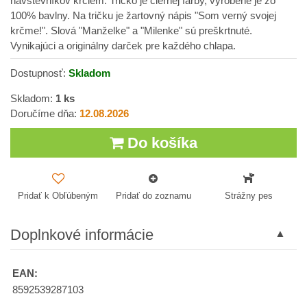
návštevníkov krčiem. Tričko je čiernej farby, vyrobené je zo
100% bavlny. Na tričku je žartovný nápis "Som verný svojej
krčme!". Slová "Manželke" a "Milenke" sú preškrtnuté.
Vynikajúci a originálny darček pre každého chlapa.
Dostupnosť:
Skladom
Skladom:
1
ks
Doručíme dňa:
12.08.2026
Do košíka
Pridať k Obľúbeným
Pridať do zoznamu
Strážny pes
Doplnkové informácie
EAN:
8592539287103