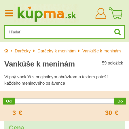
Prihlásiť
sa
Úvod
Darčeky
Darčeky k meninám
Vankúše k meninám
Vankúše k meninám
59
položiek
Vtipný vankúš s originálnym obrázkom a textom poteší
každého meninového oslávenca
3
€
30
€
Cena