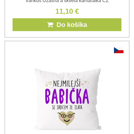
Vankúš Úžasná a skvelá kamarátka CZ
11,10 €
Do košíka