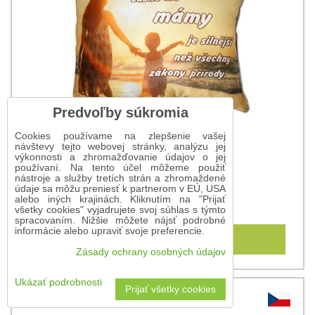
Predvoľby súkromia
Cookies používame na zlepšenie vašej
návštevy tejto webovej stránky, analýzu jej
výkonnosti a zhromažďovanie údajov o jej
používaní. Na tento účel môžeme použiť
nástroje a služby tretích strán a zhromaždené
Vankúš pre mamu CZ
údaje sa môžu preniesť k partnerom v EÚ, USA
alebo iných krajinách. Kliknutím na "Prijať
10,75 €
všetky cookies" vyjadrujete svoj súhlas s týmto
spracovaním. Nižšie môžete nájsť podrobné
informácie alebo upraviť svoje preferencie.
Do košíka
Zásady ochrany osobných údajov
Ukázať podrobnosti
Prijať všetky cookies