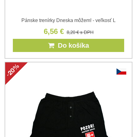
Pánske trenírky Dneska môžem! - veľkosť L
6,56 €
8,20 €
s DPH
Do košíka