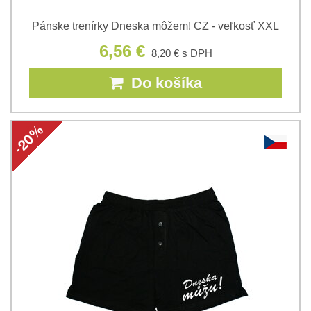
Pánske trenírky Dneska môžem! CZ - veľkosť XXL
6,56 €
8,20 €
s DPH
Do košíka