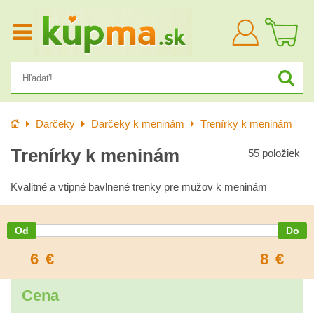
Prihlásiť
sa
Úvod
Darčeky
Darčeky k meninám
Trenírky k meninám
Trenírky k meninám
55
položiek
Kvalitné a vtipné bavlnené trenky pre mužov k meninám
6
€
8
€
Cena