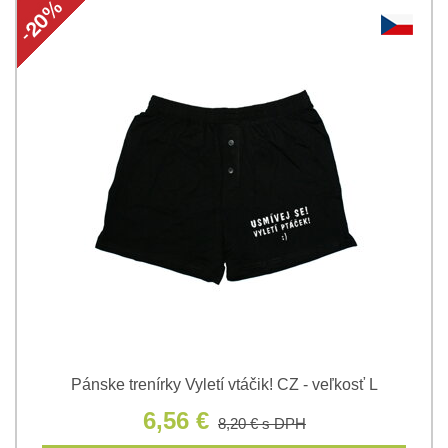
Pánske trenírky Vyletí vtáčik! CZ - veľkosť L
6,56 €
8,20 €
s DPH