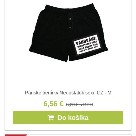
Pánske trenírky Nedostatok sexu CZ - M
6,56 €
8,20 €
s DPH
Do košíka