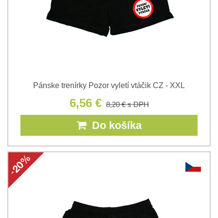
Pánske trenírky Pozor vyletí vtáčik CZ - XXL
6,56 €
8,20 €
s DPH
Do košíka