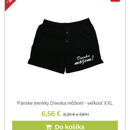
Pánske trenírky Dneska môžem! - veľkosť XXL
6,56 €
8,20 €
s DPH
Do košíka