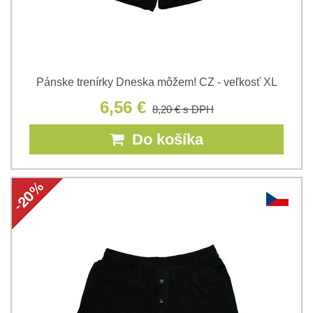
Pánske trenírky Dneska môžem! CZ - veľkosť XL
6,56 €
8,20 €
s DPH
Do košíka