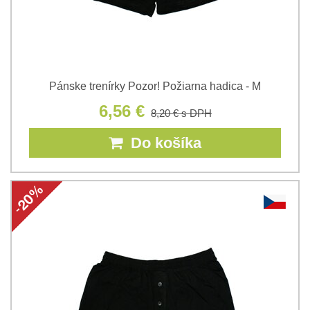
Pánske trenírky Pozor! Požiarna hadica - M
6,56 €
8,20 €
s DPH
Do košíka