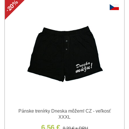
Pánske trenírky Dneska môžem! CZ - veľkosť
XXXL
6,56 €
8,20 €
s DPH