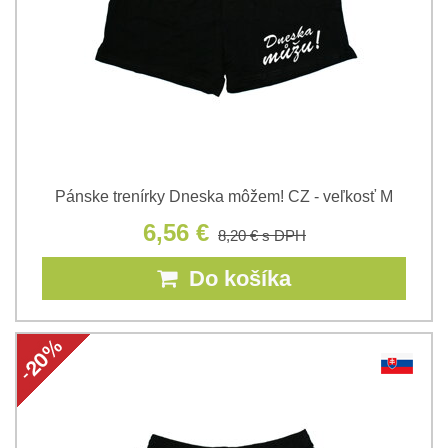
Pánske trenírky Dneska môžem! CZ - veľkosť M
6,56 €
8,20 €
s DPH
Do košíka