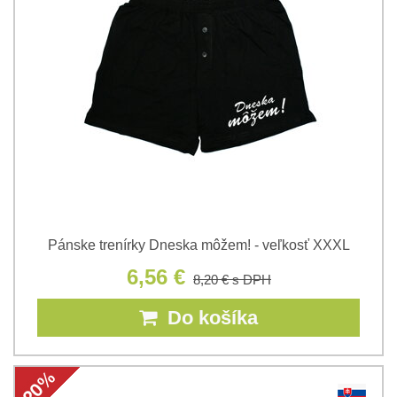
Pánske trenírky Dneska môžem! - veľkosť XXXL
6,56 €
8,20 €
s DPH
Do košíka