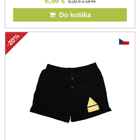
6,56 €
8,20 €
s DPH
Do košíka