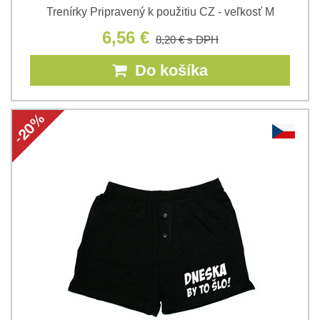
Trenírky Pripravený k použitiu CZ - veľkosť M
6,56 €
8,20 €
s DPH
Do košíka