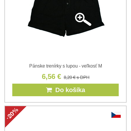
Pánske trenírky s lupou - veľkosť M
6,56 €
8,20 €
s DPH
Do košíka