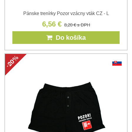
Pánske trenírky Pozor vzácny vták CZ - L
6,56 €
8,20 €
s DPH
Do košíka