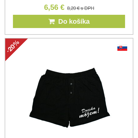
6,56 €
8,20 €
s DPH
Do košíka