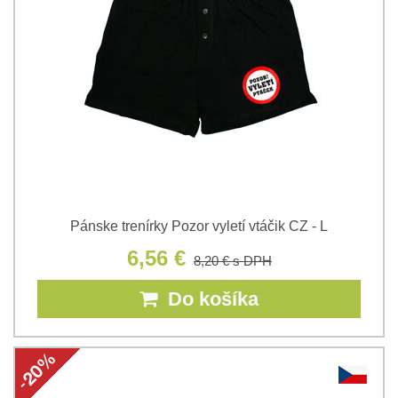
Pánske trenírky Pozor vyletí vtáčik CZ - L
6,56 €
8,20 €
s DPH
Do košíka