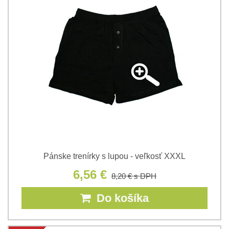
Pánske trenírky s lupou - veľkosť XXXL
6,56 €
8,20 €
s DPH
Do košíka