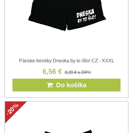
Pánske trenírky Dneska by to išlo! CZ - XXXL
6,56 €
8,20 €
s DPH
Do košíka