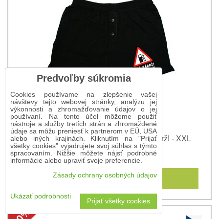
Predvoľby súkromia
Cookies používame na zlepšenie vašej
návštevy tejto webovej stránky, analýzu jej
výkonnosti a zhromažďovanie údajov o jej
používaní. Na tento účel môžeme použiť
nástroje a služby tretích strán a zhromaždené
údaje sa môžu preniesť k partnerom v EÚ, USA
Pánske trenírky Plná nádrž! Dobrá výdrž! - XXL
alebo iných krajinách. Kliknutím na "Prijať
všetky cookies" vyjadrujete svoj súhlas s týmto
spracovaním. Nižšie môžete nájsť podrobné
6,56 €
8,20 €
s DPH
informácie alebo upraviť svoje preferencie.
Zásady ochrany osobných údajov
Do košíka
Ukázať podrobnosti
Prijať všetky cookies