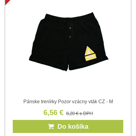
Pánske trenírky Pozor vzácny vták CZ - M
6,56 €
8,20 €
s DPH
Do košíka