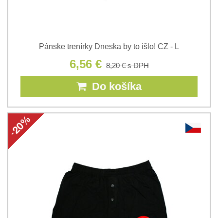
Pánske trenírky Dneska by to išlo! CZ - L
6,56 €
8,20 €
s DPH
Do košíka