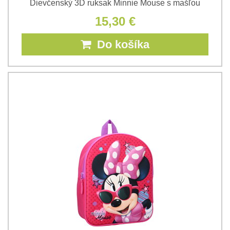
Dievčenský 3D ruksak Minnie Mouse s mašľou
15,30 €
Do košíka