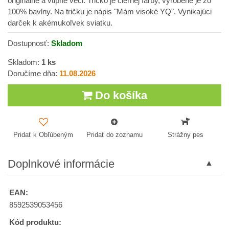
originálne a vtipné veci. Tričko je čiernej farby, vyrobené je zo
100% bavlny. Na tričku je nápis "Mám visoké YQ". Vynikajúci
darček k akémukoľvek sviatku.
Dostupnosť:
Skladom
Skladom:
1
ks
Doručíme dňa:
11.08.2026
Do košíka
Pridať k Obľúbeným
Pridať do zoznamu
Strážny pes
Doplnkové informácie
EAN:
8592539053456
Kód produktu: