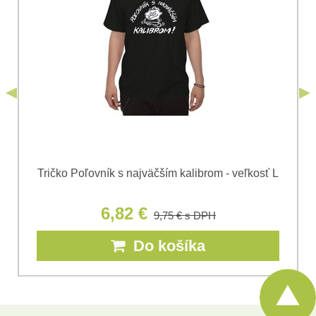
odoslania formulára. Oboznámil som sa s
podmienkami
Ochrany osobných údajov
spoločnosti Bomba
*
(Povinné)
*
s.r.o.
Odoslať
*
(Povinné)
Odoslať
Tričko Poľovník s najväčším kalibrom - veľkosť L
6,82 €
9,75 €
s DPH
Do košíka