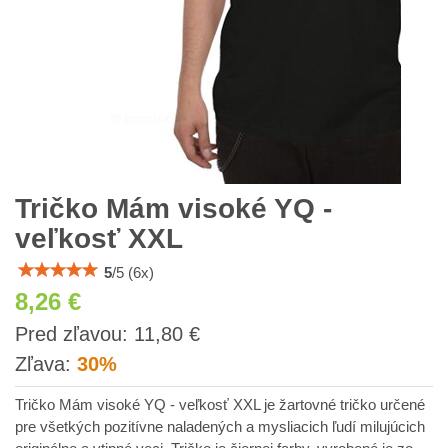
Tričko Mám visoké YQ -
veľkosť XXL
5
/
5
(
6
x)
8,26 €
s
Pred zľavou:
11,80 €
DPH
Zľava:
30%
Tričko Mám visoké YQ - veľkosť XXL je žartovné tričko určené
pre všetkých pozitívne naladených a mysliacich ľudí milujúcich