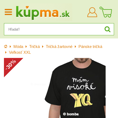
Prihlásiť
sa
Úvod
Móda
Tričká
Tričká žartovné
Pánske tričká
Veľkosť XXL