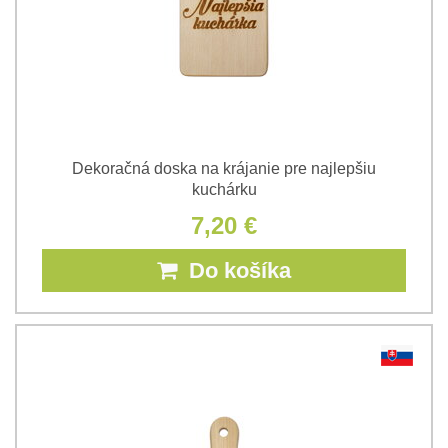
Dekoračná doska na krájanie pre najlepšiu
kuchárku
7,20 €
Do košíka