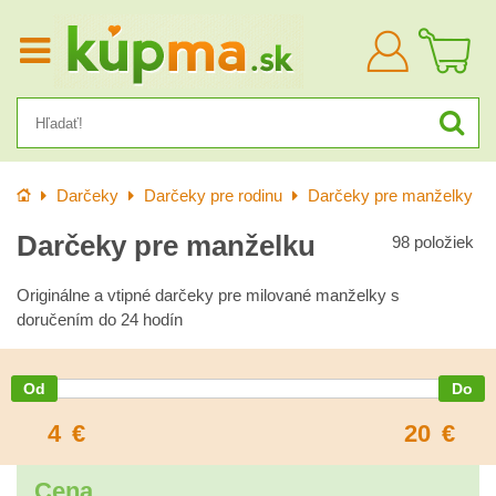
Prihlásiť
sa
Úvod
Darčeky
Darčeky pre rodinu
Darčeky pre manželky
Darčeky pre manželku
98
položiek
Originálne a vtipné darčeky pre milované manželky s
doručením do 24 hodín
4
€
20
€
Cena