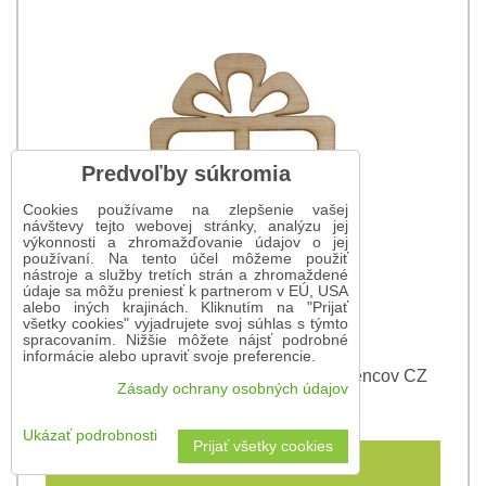
Predvoľby súkromia
Cookies používame na zlepšenie vašej
návštevy tejto webovej stránky, analýzu jej
výkonnosti a zhromažďovanie údajov o jej
používaní. Na tento účel môžeme použiť
nástroje a služby tretích strán a zhromaždené
údaje sa môžu preniesť k partnerom v EÚ, USA
alebo iných krajinách. Kliknutím na "Prijať
všetky cookies" vyjadrujete svoj súhlas s týmto
spracovaním. Nižšie môžete nájsť podrobné
informácie alebo upraviť svoje preferencie.
Darčekový stojan na dobroty pre oslávencov CZ
Zásady ochrany osobných údajov
16 €
Ukázať podrobnosti
Prijať všetky cookies
Do košíka