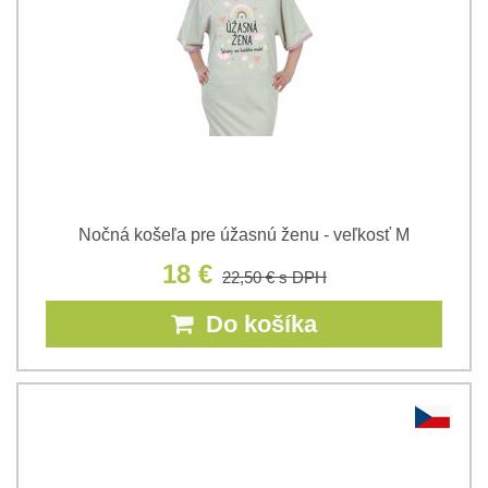
Nočná košeľa pre úžasnú ženu - veľkosť M
18 €
22,50 €
s DPH
Do košíka