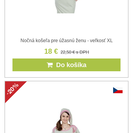
Nočná košeľa pre úžasnú ženu - veľkosť XL
18 €
22,50 €
s DPH
Do košíka