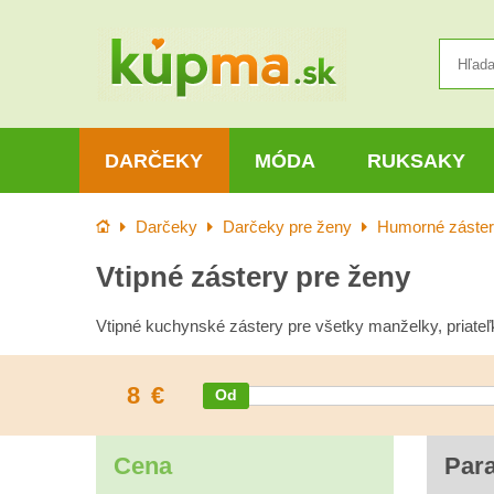
DARČEKY
MÓDA
RUKSAKY
Úvod
Darčeky
Darčeky pre ženy
Humorné záste
Vtipné zástery pre ženy
Vtipné kuchynské zástery pre všetky manželky, priateľ
8
€
Cena
Par