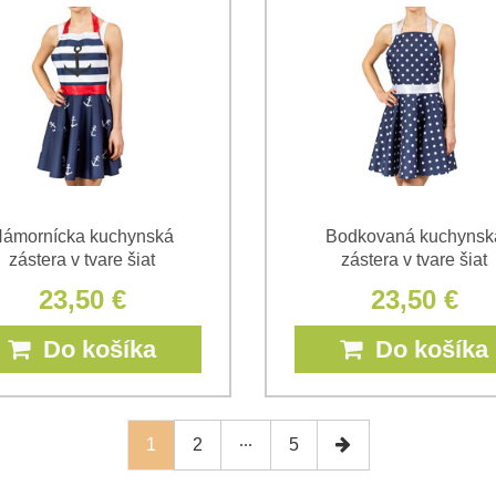
ámornícka kuchynská
Bodkovaná kuchynsk
zástera v tvare šiat
zástera v tvare šiat
23,50 €
23,50 €
Do košíka
Do košíka
1
2
5