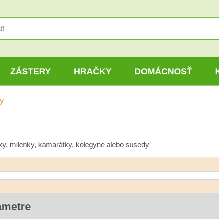
ZÁSTERY
HRAČKY
DOMÁCNOSŤ
ry
ky, milenky, kamarátky, kolegyne alebo susedy
ametre