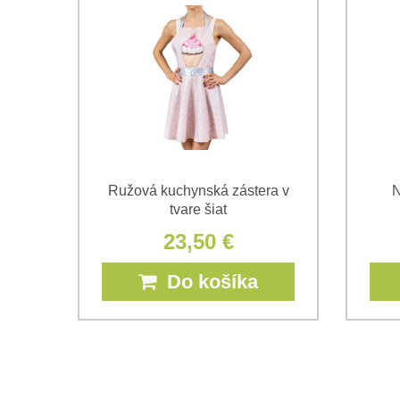
Ružová kuchynská zástera v
N
tvare šiat
23,50 €
Do košíka