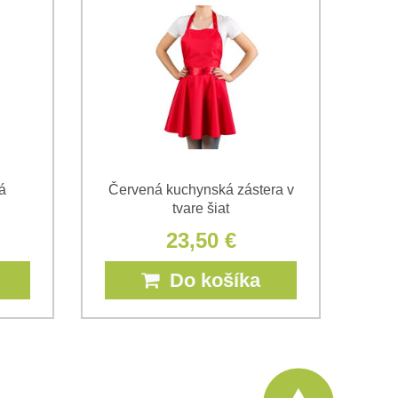
á
Červená kuchynská zástera v
tvare šiat
23,50 €
Do košíka