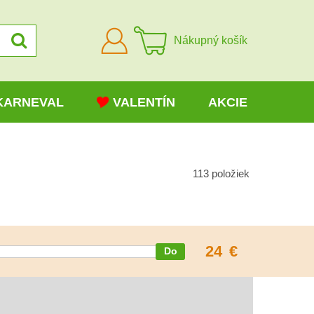
Prihlásiť
Nákupný košík
sa
KARNEVAL
VALENTÍN
AKCIE
113
položiek
24
€