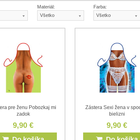
Materiál:
Farba:
Všetko
Všetko
era pre ženu Pobozkaj mi
Zástera Sexi žena v spo
zadok
bielizni
9,90 €
9,90 €
Do košíka
Do košíka