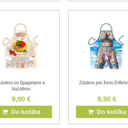
ástera so špagetami a
Zástera pre ženu Eiffel
bazalkou
9,90 €
9,90 €
Do košíka
Do košíka