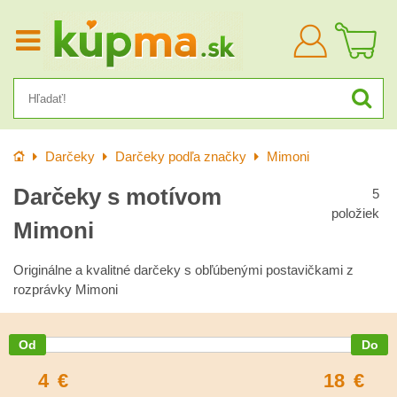
Prihlásiť
sa
Úvod
Darčeky
Darčeky podľa značky
Mimoni
Darčeky s motívom
5
položiek
Mimoni
Originálne a kvalitné darčeky s obľúbenými postavičkami z
rozprávky Mimoni
4
€
18
€