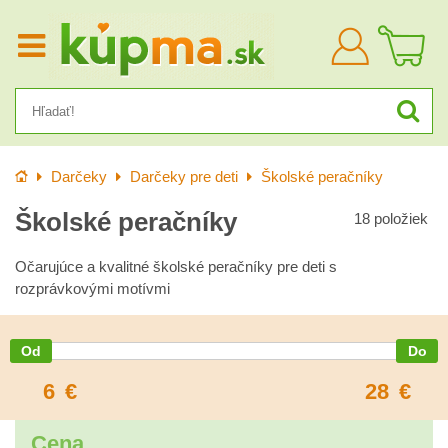
Prihlásiť
sa
Úvod
Darčeky
Darčeky pre deti
Školské peračníky
Školské peračníky
18
položiek
Očarujúce a kvalitné školské peračníky pre deti s
rozprávkovými motívmi
6
€
28
€
Cena